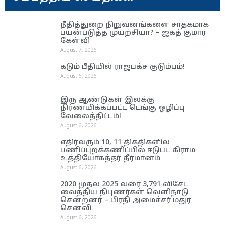
நீதித்துறை நிறுவனங்களை சாதகமாக
பயன்படுத்த முயற்சியா? – ஜகத் குமார
கேள்வி
August 7, 2026
கடும் பீதியில் ராஜபக்ச குடும்பம்!
August 6, 2026
இரு ஆண்டுகள் இலக்கு
நிர்ணயிக்கப்பட்ட டெங்கு ஒழிப்பு
வேலைத்திட்டம்!
August 6, 2026
எதிர்வரும் 10, 11 திகதிகளில்
பணிப்புறக்கணிப்பில் ஈடுபட கிராம
உத்தியோகத்தர் தீர்மானம்
August 6, 2026
2020 முதல் 2025 வரை 3,791 விசேட
வைத்திய நிபுணர்கள் வெளிநாடு
சென்றனர் – பிரதி அமைச்சர் மதுர
செனவி
August 6, 2026