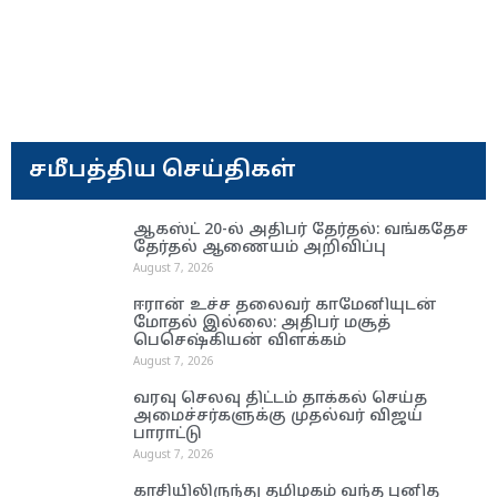
சமீபத்திய செய்திகள்
ஆகஸ்ட் 20-ல் அதிபர் தேர்தல்: வங்கதேச
தேர்தல் ஆணை​யம் அறிவிப்பு
August 7, 2026
ஈரான் உச்ச தலை​வர் காமேனியுடன்
மோதல் இல்லை: அதிபர் மசூத்
பெசெஷ்கியன் விளக்கம்
August 7, 2026
வரவு செலவு திட்டம் தாக்கல் செய்த
அமைச்சர்களுக்கு முதல்வர் விஜய்
பாராட்டு
August 7, 2026
காசியிலிருந்து தமிழகம் வந்த புனித