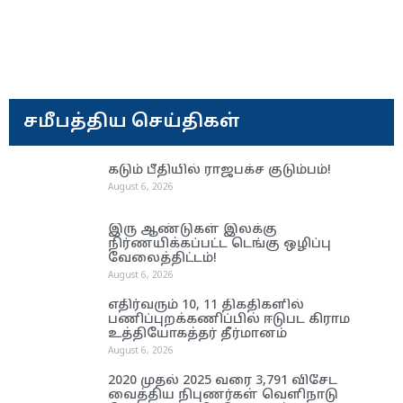
சமீபத்திய செய்திகள்
கடும் பீதியில் ராஜபக்ச குடும்பம்!
August 6, 2026
இரு ஆண்டுகள் இலக்கு
நிர்ணயிக்கப்பட்ட டெங்கு ஒழிப்பு
வேலைத்திட்டம்!
August 6, 2026
எதிர்வரும் 10, 11 திகதிகளில்
பணிப்புறக்கணிப்பில் ஈடுபட கிராம
உத்தியோகத்தர் தீர்மானம்
August 6, 2026
2020 முதல் 2025 வரை 3,791 விசேட
வைத்திய நிபுணர்கள் வெளிநாடு