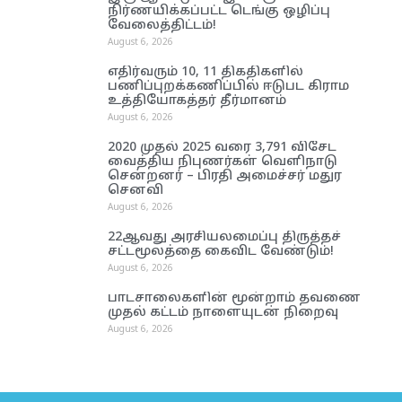
நிர்ணயிக்கப்பட்ட டெங்கு ஒழிப்பு
வேலைத்திட்டம்!
August 6, 2026
எதிர்வரும் 10, 11 திகதிகளில்
பணிப்புறக்கணிப்பில் ஈடுபட கிராம
உத்தியோகத்தர் தீர்மானம்
August 6, 2026
2020 முதல் 2025 வரை 3,791 விசேட
வைத்திய நிபுணர்கள் வெளிநாடு
சென்றனர் – பிரதி அமைச்சர் மதுர
செனவி
August 6, 2026
22ஆவது அரசியலமைப்பு திருத்தச்
சட்டமூலத்தை கைவிட வேண்டும்!
August 6, 2026
பாடசாலைகளின் மூன்றாம் தவணை
முதல் கட்டம் நாளையுடன் நிறைவு
August 6, 2026