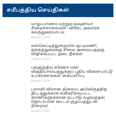
சமீபத்திய செய்திகள்
யாழ்ப்பாணம் மற்றும் வவுனியா
சிறைச்சாலைகள்- விசேட அவசரக்
கலந்துரையாடல்
August 6, 2026
வல்வெட்டித்துறையில் குட்டிமணி,
தங்கத்துரைக்கு சிலை அமைப்பதற்கு
விதிக்கப்பட்ட தடை நீக்கம்!
August 6, 2026
புங்குடுதீவு கணேச மகா
வித்தியாலயத்துக்குப் புதிய விளையாட்டு
உபகரணங்கள் கையளிப்பு
August 6, 2026
பலாலி விமான நிலைய அபிவிருத்தித்
திட்டத்துக்காக சுவீகரிக்கப்பட்ட
காணிகளுக்கான நட்டஈடு வழங்குதல்
தொடர்பான கூட்டம் குழப்பத்துடன்
நிறைவு!
August 6, 2026