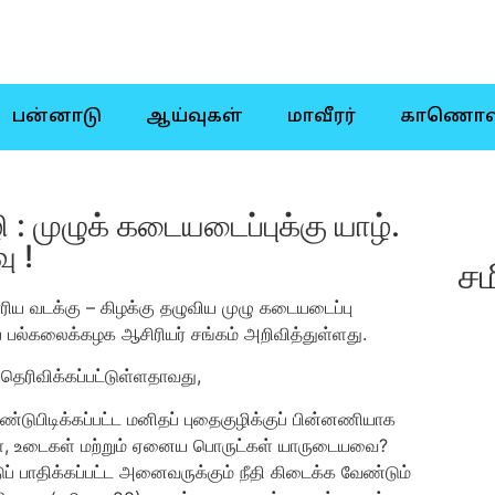
பன்னாடு
ஆய்வுகள்
மாவீரர்
காணொள
: முழுக் கடையடைப்புக்கு யாழ்.
ு !
சம
ரிய வடக்கு – கிழக்கு தழுவிய முழு கடையடைப்பு
பல்கலைக்கழக ஆசிரியர் சங்கம் அறிவித்துள்ளது.
ெரிவிக்கப்பட்டுள்ளதாவது,
டுபிடிக்கப்பட்ட மனிதப் புதைகுழிக்குப் பின்னணியாக
்கள், உடைகள் மற்றும் ஏனைய பொருட்கள் யாருடையவை?
ுப் பாதிக்கப்பட்ட அனைவருக்கும் நீதி கிடைக்க வேண்டும்