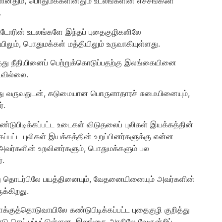
களினதும், பொதுமக்களினதும் உடலங்களின் எச்சங்களே
.
்டோரின் உடலங்களே இந்தப் புதைகுழிகளிலே
ிலும், பொதுமக்கள் மத்தியிலும் உருவாகியுள்ளது.
து நீதியினைப் பெற்றுக்கொடுப்பதற்கு இலங்கையினை
டவில்லை.
்து வருவதுடன், கடுமையான‌ பொருளாதாரச் சுமையினையும்,
்.
டுபிடிக்கப்பட்ட உடைகள் விடுதலைப் புலிகள் இயக்கத்தின்
பட்ட புலிகள் இயக்கத்தின் உறுப்பினர்களுக்கு என்ன
 அவர்களின் உறவினர்களும், பொதுமக்களும் பல
்.
து தொடர்பிலே பயத்தினையும், வேதனையினையும் அவர்களின்
ுக்கிறது.
்குத்தொடுவாயிலே கண்டுபிடிக்கப்பட்ட புதைகுழி குறித்து
பாடு செய்யப்பட்டுள்ளன. இலங்கை அரசிலே வேரூன்றிப்