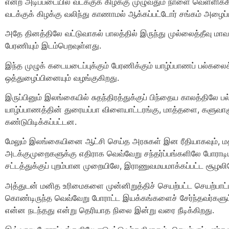
என்ற அடிப்படையில் வடக்குக் கிழக்கு முழுவதும் நாளை வெள்ளிக
வடக்குக் கிழக்கு வலிந்து காணாமல் ஆக்கப்பட்டோர் சங்கம் அழைப்ப
அதே தினத்திலே வட்டுவாகல் பாலத்தில் இருந்து முல்லைத்தீவு 
பேரணியும் இடம்பெறவுள்ளது.
இந்த முழுக் கடையடைப்புக்கும் பேரணிக்கும் யாழ்ப்பாணப் பல்க
ஒத்துழைப்பினையும் வழங்குகிறது.
இருப்பினும் இலங்கையில் சுதந்திரத்துக்குப் பிந்தைய காலத்திலே 
யாழ்ப்பாணத்தின் துரையப்பா விளையாட்டரங்கு, மாத்தளை, களுவாஞ்
கண்டுபிடிக்கப்பட்டன‌.
மேலும் இலங்கையினை ஆட்சி செய்த‌ அரசுகள் இன ரீதியாகவும், மத 
அடக்குமுறைகளுக்கு எதிராக வெவ்வேறு சந்தர்ப்பங்களிலே போராடிய
சட்டத்துக்குப் புறம்பான முறையிலே, இராணுவமயமாக்கப்பட்ட சூழல
அத்துடன் மனித உரிமைகளை முன்னிறுத்திச் செயற்பட்ட செயற்பாட்டா
கொண்டிருந்த வெவ்வேறு போராட்ட இயக்கங்களைச் சேர்ந்தவர்களும்
என்ன நடந்தது என்று தெரியாத நிலை இன்று வரை நீடிக்கிறது.