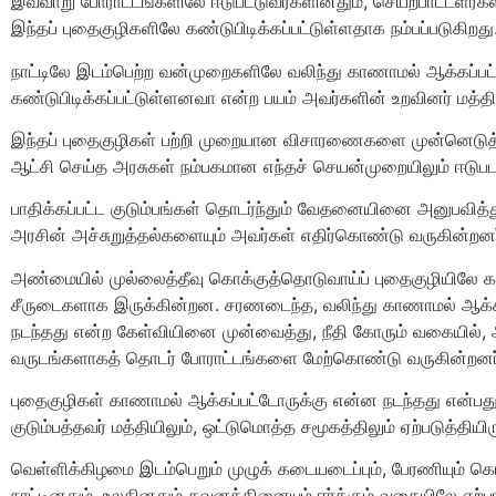
இவ்வாறு போராட்டங்களிலே ஈடுபட்டுவர்களினதும், செயற்பாட்டளர்
இந்தப் புதைகுழிகளிலே கண்டுபிடிக்கப்பட்டுள்ளதாக நம்பப்படுகிறது
நாட்டிலே இடம்பெற்ற வன்முறைகளிலே வலிந்து காணாமல் ஆக்கப்பட
கண்டுபிடிக்கப்பட்டுள்ளனவா என்ற பயம் அவர்களின் உறவினர் மத்திய
இந்தப் புதைகுழிகள் பற்றி முறையான விசாரணைகளை முன்னெடுத்
ஆட்சி செய்த அரசுகள் நம்பகமான எந்தச் செயன்முறையிலும் ஈடுப
பாதிக்கப்பட்ட குடும்பங்கள் தொடர்ந்தும் வேதனையினை அனுபவித
அரசின் அச்சுறுத்தல்களையும் அவர்கள் எதிர்கொண்டு வருகின்றனர
அண்மையில் முல்லைத்தீவு கொக்குத்தொடுவாய்ப் புதைகுழியிலே கண்
சீருடைகளாக இருக்கின்றன. சரணடைந்த‌, வலிந்து காணாமல் ஆக்கப்
நடந்தது என்ற கேள்வியினை முன்வைத்து, நீதி கோரும் வகையில்,
வருடங்களாகத் தொடர் போராட்டங்களை மேற்கொண்டு வருகின்றனர
புதைகுழிகள் காணாமல் ஆக்கப்பட்டோருக்கு என்ன நடந்தது என்ப
குடும்பத்தவர் மத்தியிலும், ஒட்டுமொத்த சமூகத்திலும் ஏற்படுத்தியிர
வெள்ளிக்கிழமை இடம்பெறும் முழுக் கடையடைப்பும், பேரணியும் கொக
நாட்டினதும், உலகினதும் கவனத்தினையும் ஈர்க்கும் வகையிலே ஏற்