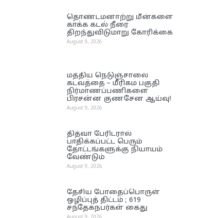
தொண்டமனாற்று மீன்களை
காக்க கடல் நீரை
திறந்துவிடுமாறு கோரிக்கை
August 9, 2026
மத்திய நெடுஞ்சாலை
கடவத்தை – மீரிகம பகுதி
நிர்மாணப்பணிகளை
பிரசன்ன குணசேன ஆய்வு!
August 9, 2026
தித்வா பேரிடரால்
பாதிக்கப்பட்ட பெரும்
தோட்டங்களுக்கு நியாயம்
வேண்டும்
August 9, 2026
தேசிய போதைப்பொருள்
ஒழிப்புத் திட்டம் ; 619
சந்தேகநபர்கள் கைது
August 9, 2026