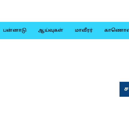
பன்னாடு
ஆய்வுகள்
மாவீரர்
காணொள
ச