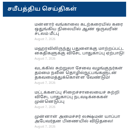
சமீபத்திய செய்திகள்
மன்னார் வங்காலை கடற்கரையில் கரை
ஒதுங்கிய நிலையில் ஆண் ஒருவரின்
சடலம் மீட்பு
August 7, 2026
மஹரவிலிருந்து பதுளைக்கு மாற்றப்பட்ட
கைதிகளுக்கு விசேட பாதுகாப்பு ஏற்பாடு!
August 7, 2026
வடக்கில் சுற்றுலா சேவை வழங்குநர்கள்
தம்மை நவீன தொழில்நுட்பங்களுடன்
தகவமைத்துக்கொள்ள வேண்டும்!
August 7, 2026
மட்டக்களப்பு சிறைச்சாலையைச் சுற்றி
விசேட பாதுகாப்பு நடவடிக்கைகள்
முன்னெடுப்பு
August 7, 2026
முன்னாள் அமைச்சர் லக்ஷ்மன் யாப்பா
அபேவர்தன பிணையில் விடுதலை!
August 7, 2026