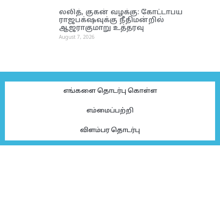
லலித், குகன் வழக்கு: கோட்டாபய
ராஜபக்‌ஷவுக்கு நீதிமன்றில்
ஆஜராகுமாறு உத்தரவு
August 7, 2026
எங்களை தொடர்பு கொள்ள
எம்மைப்பற்றி
விளம்பர தொடர்பு