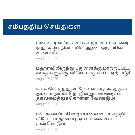
சமீபத்திய செய்திகள்
மன்னார் வங்காலை கடற்கரையில் கரை
ஒதுங்கிய நிலையில் ஆண் ஒருவரின்
சடலம் மீட்பு
August 7, 2026
மஹரவிலிருந்து பதுளைக்கு மாற்றப்பட்ட
கைதிகளுக்கு விசேட பாதுகாப்பு ஏற்பாடு!
August 7, 2026
வடக்கில் சுற்றுலா சேவை வழங்குநர்கள்
தம்மை நவீன தொழில்நுட்பங்களுடன்
தகவமைத்துக்கொள்ள வேண்டும்!
August 7, 2026
மட்டக்களப்பு சிறைச்சாலையைச் சுற்றி
விசேட பாதுகாப்பு நடவடிக்கைகள்
முன்னெடுப்பு
August 7, 2026