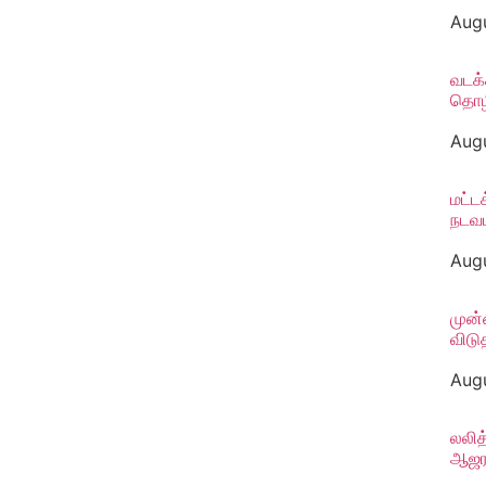
Augu
வடக்
தொழி
Augu
மட்ட
நடவட
Augu
முன்
விட
Augu
லலித
ஆஜரா