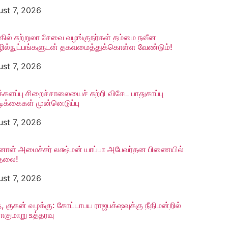
st 7, 2026
கில் சுற்றுலா சேவை வழங்குநர்கள் தம்மை நவீன
ல்நுட்பங்களுடன் தகவமைத்துக்கொள்ள வேண்டும்!
st 7, 2026
க்களப்பு சிறைச்சாலையைச் சுற்றி விசேட பாதுகாப்பு
ிக்கைகள் முன்னெடுப்பு
st 7, 2026
னாள் அமைச்சர் லக்ஷ்மன் யாப்பா அபேவர்தன பிணையில்
ுதலை!
st 7, 2026
், குகன் வழக்கு: கோட்டாபய ராஜபக்‌ஷவுக்கு நீதிமன்றில்
குமாறு உத்தரவு