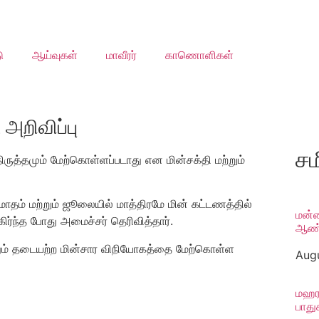
ு
ஆய்வுகள்
மாவீரர்
காணொளிகள்
அறிவிப்பு
சம
ருத்தமும் மேற்கொள்ளப்படாது என மின்சக்தி மற்றும்
தம் மற்றும் ஜூலையில் மாத்திரமே மின் கட்டணத்தில்
மன்ன
கிர்ந்த போது அமைச்சர் தெரிவித்தார்.
ஆண் 
ும் தடையற்ற மின்சார விநியோகத்தை மேற்கொள்ள
Augu
மஹரவ
பாதுக