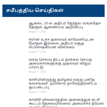
சமீபத்திய செய்திகள்
ஆகஸ்ட் 20-ல் அதிபர் தேர்தல்: வங்கதேச
தேர்தல் ஆணை​யம் அறிவிப்பு
August 7, 2026
ஈரான் உச்ச தலை​வர் காமேனியுடன்
மோதல் இல்லை: அதிபர் மசூத்
பெசெஷ்கியன் விளக்கம்
August 7, 2026
வரவு செலவு திட்டம் தாக்கல் செய்த
அமைச்சர்களுக்கு முதல்வர் விஜய்
பாராட்டு
August 7, 2026
காசியிலிருந்து தமிழகம் வந்த புனித
கலசங்கள்: நயினார் நாகேந்திரனிடம்
ஒப்படைப்பு
August 7, 2026
காவிரி விவகாரத்தில் அனைத்துக் கட்சி
கூட்டம் தேவையில்லை: அமைச்சர் நிர்மல்