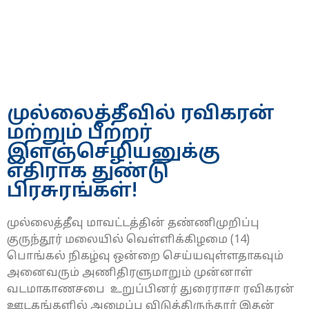
முல்லைத்தீவில் ரவிகரன்
மற்றும் பீற்றர்
இளஞ்செழியனுக்கு
எதிராக துண்டு
பிரசுரங்கள்!
முல்லைத்தீவு மாவட்டத்தின் தண்ணிமுறிப்பு
குருந்தூர் மலையில் வெள்ளிக்கிழமை (14)
பொங்கல் நிகழ்வு ஒன்றை செய்யவுள்ளதாகவும்
அனைவரும் அணிதிரளுமாறும் முன்னாள்
வடமாகாணசபை உறுப்பினர் துரைராசா ரவிகரன்
ஊடகங்களில் அழைப்பு விடுத்திருந்தார் இதன்