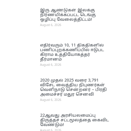
இரு ஆண்டுகள் இலக்கு
நிர்ணயிக்கப்பட்ட டெங்கு
ஒழிப்பு வேலைத்திட்டம்!
August 6, 2026
எதிர்வரும் 10, 11 திகதிகளில்
பணிப்புறக்கணிப்பில் ஈடுபட
கிராம உத்தியோகத்தர்
தீர்மானம்
August 6, 2026
2020 முதல் 2025 வரை 3,791
விசேட வைத்திய நிபுணர்கள்
வெளிநாடு சென்றனர் – பிரதி
அமைச்சர் மதுர செனவி
August 6, 2026
22ஆவது அரசியலமைப்பு
திருத்தச் சட்டமூலத்தை கைவிட
வேண்டும்!
August 6, 2026