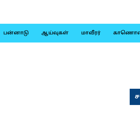
பன்னாடு
ஆய்வுகள்
மாவீரர்
காணொள
ச