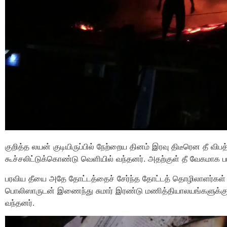
குறித்த லயன் குடியிருப்பில் நேற்றைய தினம் இரவு திடீரென தீ வி
கூச்சலிட்டுக்கொண்டு வெளியில் வந்தனர். அதற்குள் தீ வேகமாக ப
பரவிய தீயை அதே தோட்டத்தைச் சேர்ந்த தோட்டத் தொழிலாளர்கள் ம
பொலிஸாருடன் இணைந்து சுமார் இரண்டு மணித்தியாலயங்களுக்கு ப
வந்தனர்.