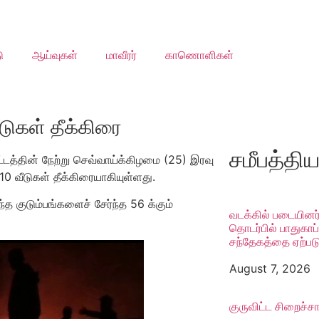
ு
ஆய்வுகள்
மாவீரர்
காணொளிகள்
ீடுகள் தீக்கிரை
சமீபத்தி
்டத்தின் நேற்று செவ்வாய்க்கிழமை (25) இரவு
0 வீடுகள் தீக்கிரையாகியுள்ளது.
த குடும்பங்களைச் சேர்ந்த 56 க்கும்
வடக்கில் படையினர்
தொடர்பில் பாதுகாப
சந்தேகத்தை ஏற்படு
August 7, 2026
குருவிட்ட சிறைச்