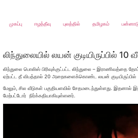
முகப்பு
ஈழத்தீவு
புலத்தில்
தமிழகம்
பன்னாட
லிந்துலையில் லயன் குடியிருப்பில் 10 வ
லிந்துலை பொலிஸ் பிரிவுக்குட்பட்ட லிந்துலை – இராணிவத்தை தோட
ஏற்பட்ட தீ விபத்தால் 20 அறைகளைக்கொண்ட லயன் குடியிருப்பில் 1
மேலும், சில வீடுகள் பகுதியளவில் சேதமடைந்துள்ளது. இதனால் இந்
மேற்பட்டோர் நிர்க்கதியாகியுள்ளனர்.