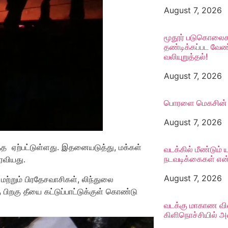
August 7, 2026
மூதூர் படுகொலைகள
தண்டிக்கப்பட வேண
வலியுறுத்தல்!
August 7, 2026
பொரளை மெகசின் ச
August 7, 2026
பத்த ஏற்பட்டுள்ளது. இதனையடுத்து, மக்கள்
வடக்கில் மீண்டும் 
நடவடிக்கைகள் என்
ரவியது.
August 7, 2026
ற்றும் பிரதேசவாசிகள், லிந்துலை
ிறகு தீயை கட்டுப்பாட்டுக்குள் கொண்டு
வடக்கு மாகாண வ
கிளிநொச்சியில் 