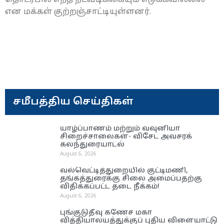
என மக்கள் குற்றஞ்சாட்டியுள்ளனர்.
சமீபத்திய செய்திகள்
யாழ்ப்பாணம் மற்றும் வவுனியா
சிறைச்சாலைகள்- விசேட அவசரக்
கலந்துரையாடல்
August 6, 2026
வல்வெட்டித்துறையில் குட்டிமணி,
தங்கத்துரைக்கு சிலை அமைப்பதற்கு
விதிக்கப்பட்ட தடை நீக்கம்!
August 6, 2026
புங்குடுதீவு கணேச மகா
வித்தியாலயத்துக்குப் புதிய விளையாட்டு