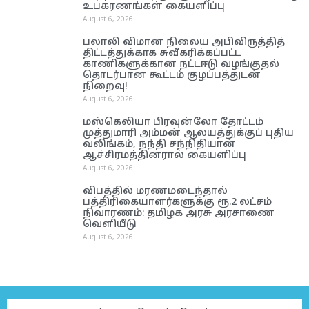
உபகரணங்கள் கையளிப்பு
August 6, 2026
பலாலி விமான நிலைய அபிவிருத்தித்
திட்டத்துக்காக சுவீகரிக்கப்பட்ட
காணிகளுக்கான நட்டஈடு வழங்குதல்
தொடர்பான கூட்டம் குழப்பத்துடன்
நிறைவு!
August 6, 2026
மஸ்கெலியா பிரவுன்லோ தோட்டம்
முத்துமாரி அம்மன் ஆலயத்துக்குப் புதிய
வலிங்கம், நந்தி சந்நிதியான்
ஆச்சிரமத்தினரால் கையளிப்பு
August 6, 2026
விபத்தில் மரணமடைந்தால்
பத்திரிகையாளர்களுக்கு ரூ.2 லட்சம்
நிவாரணம்: தமிழக அரசு அரசாணை
வெளியீடு
August 6, 2026