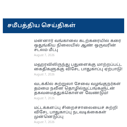
சமீபத்திய செய்திகள்
மன்னார் வங்காலை கடற்கரையில் கரை
ஒதுங்கிய நிலையில் ஆண் ஒருவரின்
சடலம் மீட்பு
August 7, 2026
மஹரவிலிருந்து பதுளைக்கு மாற்றப்பட்ட
கைதிகளுக்கு விசேட பாதுகாப்பு ஏற்பாடு!
August 7, 2026
வடக்கில் சுற்றுலா சேவை வழங்குநர்கள்
தம்மை நவீன தொழில்நுட்பங்களுடன்
தகவமைத்துக்கொள்ள வேண்டும்!
August 7, 2026
மட்டக்களப்பு சிறைச்சாலையைச் சுற்றி
விசேட பாதுகாப்பு நடவடிக்கைகள்
முன்னெடுப்பு
August 7, 2026