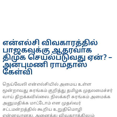
என்எல்சி விவகாரத்தில்
பாஜகவுக்கு ஆதரவாக
திமுக செயல்படுவது ஏன்? –
அன்புமணி ராமதாஸ்
கேள்வி
நெய்வேலி என்எல்சியில் அமைய உள்ள
மூன்றாவது சுரங்கம் குறித்து தமிழக முதலமைச்சர்
வாய் திறக்கவில்லை. நிலக்கரி சுரங்கம் அமைக்க
அனுமதிக்க மாட்டோம் என முதல்வர்
சட்டமன்றத்தில் கூறிய உறுதிமொழி
என்னவானது. அனைத்து விவகாரத்திலும்