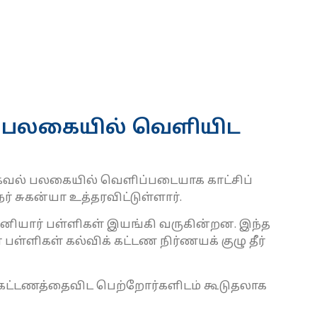
் பலகையில் வெளியிட
வல் பலகை​யில் வெளிப்​படை​யாக காட்​சிப்​
் சுகன்யா உத்​தர​விட்​டுள்​ளார்.
0 தனியார் பள்​ளி​கள் இயங்கி வரு​கின்​றன. இந்த
பள்​ளி​கள் கல்விக் கட்டண நிர்​ணயக் குழு தீர்​
 கட்​ட​ணத்​தை​விட பெற்​றோர்​களிடம் கூடு​தலாக