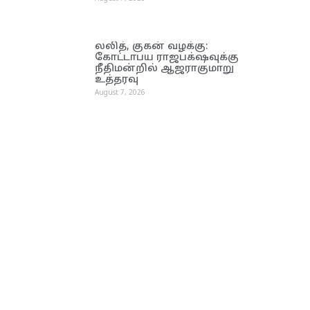
லலித், குகன் வழக்கு:
கோட்டாபய ராஜபக்‌ஷவுக்கு
நீதிமன்றில் ஆஜராகுமாறு
உத்தரவு
August 7, 2026