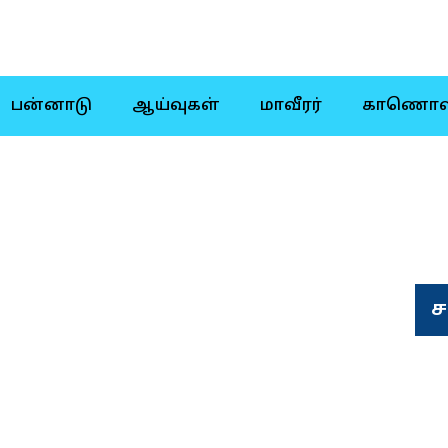
பன்னாடு
ஆய்வுகள்
மாவீரர்
காணொள
ச