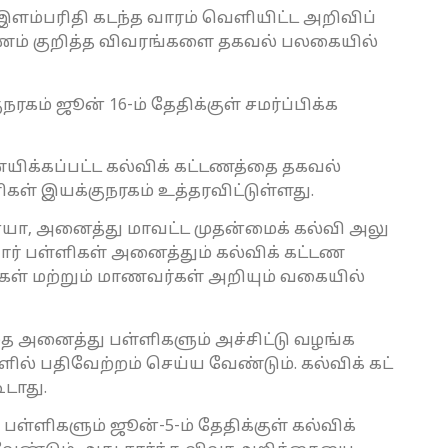
ம்​பரிதி கடந்த வாரம் வெளி​யிட்ட அறி​விப்​
்​ட​ணம் குறித்த விவரங்​களை தகவல் பலகை​யில்
கம் ஜூன் 16-ம் தேதிக்​குள் சமர்ப்​பிக்க
யிக்​கப்​பட்ட கல்விக் கட்​ட​ணத்தை தகவல்
் இயக்​குநரகம் உத்​தர​விட்​டுள்​ளது.
்​யா, அனைத்து மாவட்ட முதன்​மைக் கல்வி அலு​
ார் பள்​ளி​கள் அனைத்​தும் கல்விக் கட்டண
் மற்​றும் மாணவர்​கள் அறி​யும் வகை​யில்
தை அனைத்து பள்​ளி​களும் அச்​சிட்டு வழங்க
் பதிவேற்​றம் செய்ய வேண்​டும். கல்விக் கட்​
​டாது.
​ளி​களும் ஜூன்​-5-ம் தேதிக்​குள் கல்விக்