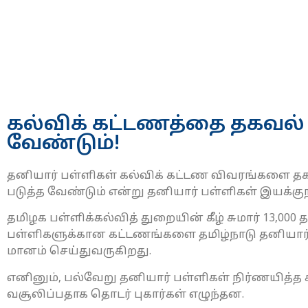
கல்விக் கட்டணத்தை தகவல
வேண்டும்!
தனி​யார் பள்​ளி​கள் கல்விக் கட்டண விவரங்​களை தக
படுத்த வேண்​டும் என்று தனி​யார் பள்​ளி​கள் இயக்​குநர
தமிழக பள்​ளிக்​கல்​வித் துறை​யின் கீழ் சுமார் 13,00
பள்​ளி​களுக்​கான கட்​ட​ணங்​களை தமிழ்​நாடு தனி​யார் 
மானம் செய்​து​வரு​கிறது.
எனினும், பல்​வேறு தனி​யார் பள்​ளி​கள் நிர்​ண​யித்த
வசூலிப்​ப​தாக தொடர் புகார்​கள் எழுந்​தன.