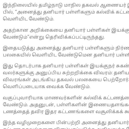
இந்​நிலை​யில் தமிழ்​நாடு மாநில தகவல் ஆணை​யர் இள
பில், “அனைத்து தனி​யார் பள்​ளி​களும் கல்விக் கட
வெளி​யிட வேண்​டும்.
அதற்​கான அறிக்​கையை தனி​யார் பள்​ளி​கள் இயக்​குநர
வேண்​டும்​”என்று தெரிவிக்​கப்​பட்​டிருந்​தது.
இதையடுத்து அனைத்து தனி​யார் பள்​ளி​களும் நிர்​ண​
பலகை​யில் வெளி​யிட வேண்​டுமென தனி​யார் பள்​ளி​கள
இது தொடர்பாக தனி​யார் பள்​ளி​கள் இயக்குநர் சுகன
வலர்​களுக்கு அனுப்​பிய சுற்​றறிக்கை விவரம்: தனி​ய
விவரங்​கள் அடங்​கிய தகவல் பலகையை பெற்​றோர்​கள
வெளிப்​படை​யாக வைக்க வேண்​டும்.
வகுப்​பு​வாரி​யாக மாணவர்​களின் கல்விக் கட்​ட​ணத்
வேண்​டும். அதனுடன், பள்​ளி​களின் இணை​யதளங்​களில
ட​ணத்​தைத் தவிர இதர கட்​ட​ணங்​களை வசூலிக்​கக்​ கூ
இந்த வழி​முறை​களை பின்​பற்றி அனைத்து தனி​யார் பள்