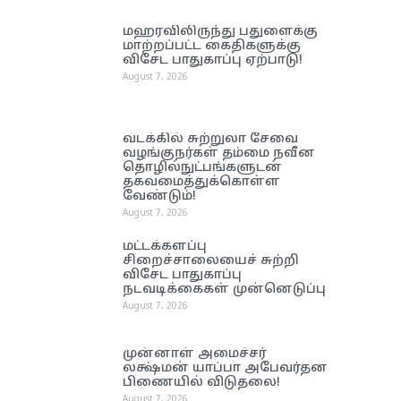
மஹரவிலிருந்து பதுளைக்கு
மாற்றப்பட்ட கைதிகளுக்கு
விசேட பாதுகாப்பு ஏற்பாடு!
August 7, 2026
வடக்கில் சுற்றுலா சேவை
வழங்குநர்கள் தம்மை நவீன
தொழில்நுட்பங்களுடன்
தகவமைத்துக்கொள்ள
வேண்டும்!
August 7, 2026
மட்டக்களப்பு
சிறைச்சாலையைச் சுற்றி
விசேட பாதுகாப்பு
நடவடிக்கைகள் முன்னெடுப்பு
August 7, 2026
முன்னாள் அமைச்சர்
லக்ஷ்மன் யாப்பா அபேவர்தன
பிணையில் விடுதலை!
August 7, 2026