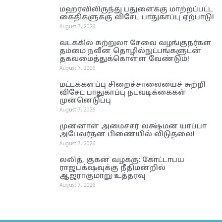
மஹரவிலிருந்து பதுளைக்கு மாற்றப்பட்ட
கைதிகளுக்கு விசேட பாதுகாப்பு ஏற்பாடு!
August 7, 2026
வடக்கில் சுற்றுலா சேவை வழங்குநர்கள்
தம்மை நவீன தொழில்நுட்பங்களுடன்
தகவமைத்துக்கொள்ள வேண்டும்!
August 7, 2026
மட்டக்களப்பு சிறைச்சாலையைச் சுற்றி
விசேட பாதுகாப்பு நடவடிக்கைகள்
முன்னெடுப்பு
August 7, 2026
முன்னாள் அமைச்சர் லக்ஷ்மன் யாப்பா
அபேவர்தன பிணையில் விடுதலை!
August 7, 2026
லலித், குகன் வழக்கு: கோட்டாபய
ராஜபக்‌ஷவுக்கு நீதிமன்றில்
ஆஜராகுமாறு உத்தரவு
August 7, 2026