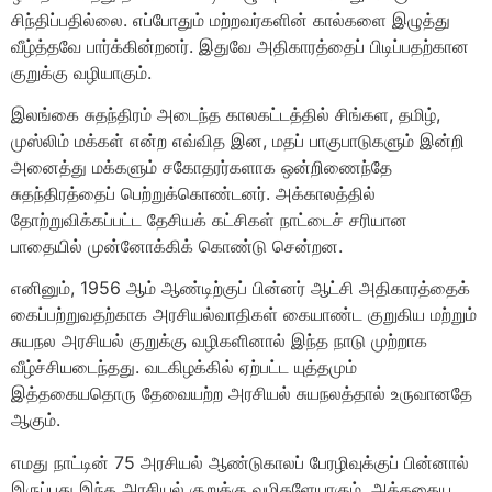
சிந்திப்பதில்லை. எப்போதும் மற்றவர்களின் கால்களை இழுத்து
வீழ்த்தவே பார்க்கின்றனர். இதுவே அதிகாரத்தைப் பிடிப்பதற்கான
குறுக்கு வழியாகும்.
இலங்கை சுதந்திரம் அடைந்த காலகட்டத்தில் சிங்கள, தமிழ்,
முஸ்லிம் மக்கள் என்ற எவ்வித இன, மதப் பாகுபாடுகளும் இன்றி
அனைத்து மக்களும் சகோதரர்களாக ஒன்றிணைந்தே
சுதந்திரத்தைப் பெற்றுக்கொண்டனர். அக்காலத்தில்
தோற்றுவிக்கப்பட்ட தேசியக் கட்சிகள் நாட்டைச் சரியான
பாதையில் முன்னோக்கிக் கொண்டு சென்றன.
எனினும், 1956 ஆம் ஆண்டிற்குப் பின்னர் ஆட்சி அதிகாரத்தைக்
கைப்பற்றுவதற்காக அரசியல்வாதிகள் கையாண்ட குறுகிய மற்றும்
சுயநல அரசியல் குறுக்கு வழிகளினால் இந்த நாடு முற்றாக
வீழ்ச்சியடைந்தது. வடகிழக்கில் ஏற்பட்ட யுத்தமும்
இத்தகையதொரு தேவையற்ற அரசியல் சுயநலத்தால் உருவானதே
ஆகும்.
எமது நாட்டின் 75 அரசியல் ஆண்டுகாலப் பேரழிவுக்குப் பின்னால்
இருப்பது இந்த அரசியல் குறுக்கு வழிகளேயாகும். அத்தகைய