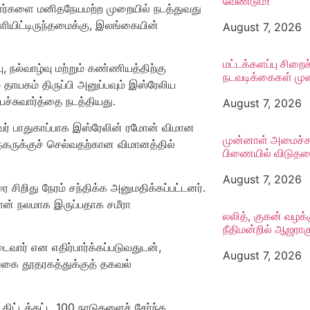
வேண்டும்!
ாளர்களை மனிதநேயமற்ற முறையில் நடத்துவது
ியிட்டிருந்தமைக்கு, இலங்கையின்
August 7, 2026
மட்டக்களப்பு சிறைச
, நல்வாழ்வு மற்றும் கண்ணியத்திற்கு
நடவடிக்கைகள் முன
தாயகம் திருப்பி அனுப்பவும் இஸ்ரேலிய
சுவார்த்தை நடத்தியது.
August 7, 2026
 அவர் பாதுகாப்பாக இஸ்ரேலின் ரமோன் விமான
முன்னாள் அமைச்சர
 நகருக்குச் செல்வதற்கான விமானத்தில்
பிணையில் விடுத
August 7, 2026
ிறிது நேரம் சந்திக்க அனுமதிக்கப்பட்டனர்.
தான் நலமாக இருப்பதாக சமீரா
லலித், குகன் வழக்
நீதிமன்றில் ஆஜராக
வார் என எதிர்பார்க்கப்படுவதுடன்,
August 7, 2026
ை தூதரகத்துக்குத் தகவல்
கிட்டத்தட்ட 100 நாடுகளைச் சேர்ந்த