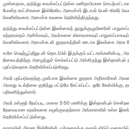
முன்னதாக, தடுத்து வைக்கப்பட்டுள்ள மனிதாபிமான செயற்பாட்ட
போன்ற காட்சிகளை இஸ்ரேலிய அமைச்சர் இடாமர் பென்-கிவிர் வெள
வெளிவிவகார அமைச்சு கவலை தெரிவித்திருந்தது.
தடுத்து வைக்கப்பட்டுள்ள இலங்கைத் தூதுக்குழுவினரின் பாதுகாப்பு
உத்தரவாதம் அளிக்கவும், அவர்களை விரைவாகவும் பாதுகாப்பாகவும் 
வெளிவிவகார அமைச்சுடன் தூதரகத்தின் ஊடாக இலங்கை அரசு பேச்
சமீரா மெஹ்பூப்தீனுடன் தொடர்பில் இருக்கும் வட்டாரங்களின்படி,
நிலையத்திற்கு அழைத்துச் செல்லப்பட்டு அங்கிருந்து இஸ்தான்புல்
புறப்படுவதாக தெரிவிக்கப்படுகிறது.
அவர் புறப்படுவதற்கு முன்பாக இலங்கை தூதரக அதிகாரிகள் அவரை ச
அவரது உடல்நிலை குறித்து மட்டுமே கேட்கப்பட்ட ஒரே கேள்விக்கு, 
பதிலளித்துள்ளார்.
அவர் உள்ளூர் நேரப்படி, மாலை 5:50 மணிக்கு இஸ்தான்புல் சென்றடை
தேவையான உதவிகளை வழங்குவதற்காக அங்காராவில் உள்ள இலங்க
தெரிவிக்கப்பட்டுள்ளது.
காசாவின் மீதான இஸ்ரேலின் முற்றுகைக்கு சவால் விடும் வகையில் 