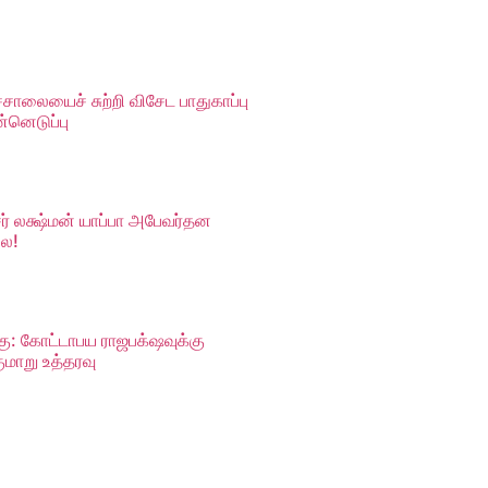
்சாலையைச் சுற்றி விசேட பாதுகாப்பு
்னெடுப்பு
் லக்ஷ்மன் யாப்பா அபேவர்தன
லை!
கு: கோட்டாபய ராஜபக்‌ஷவுக்கு
ுமாறு உத்தரவு