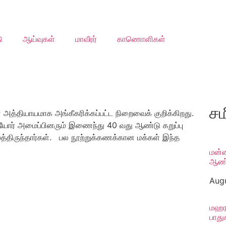
ு
ஆய்வுகள்
மாவீரர்
காணொளிகள்
சம
தியாயமாக அங்கீகரிக்கப்பட்ட நிறைவைக் குறிக்கிறது.
இளையோர் அமைப்பினரும் இணைந்து 40 வது ஆண்டு கறுப்பு
த்திருந்தார்கள். பல நூற்றுக்கணக்கான மக்கள் இந்த
மன்ன
ஆண் 
Augu
மஹரவ
பாதுக