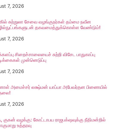
st 7, 2026
கில் சுற்றுலா சேவை வழங்குநர்கள் தம்மை நவீன
ல்நுட்பங்களுடன் தகவமைத்துக்கொள்ள வேண்டும்!
st 7, 2026
க்களப்பு சிறைச்சாலையைச் சுற்றி விசேட பாதுகாப்பு
ிக்கைகள் முன்னெடுப்பு
st 7, 2026
னாள் அமைச்சர் லக்ஷ்மன் யாப்பா அபேவர்தன பிணையில்
ுதலை!
st 7, 2026
், குகன் வழக்கு: கோட்டாபய ராஜபக்‌ஷவுக்கு நீதிமன்றில்
குமாறு உத்தரவு