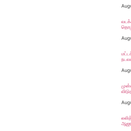
Augu
வடக்
தொழி
Augu
மட்ட
நடவட
Augu
முன்
விட
Augu
லலித
ஆஜரா