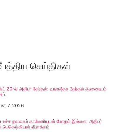
ீபத்திய செய்திகள்
ட் 20-ல் அதிபர் தேர்தல்: வங்கதேச தேர்தல் ஆணை​யம்
ப்பு
st 7, 2026
் உச்ச தலை​வர் காமேனியுடன் மோதல் இல்லை: அதிபர்
் பெசெஷ்கியன் விளக்கம்