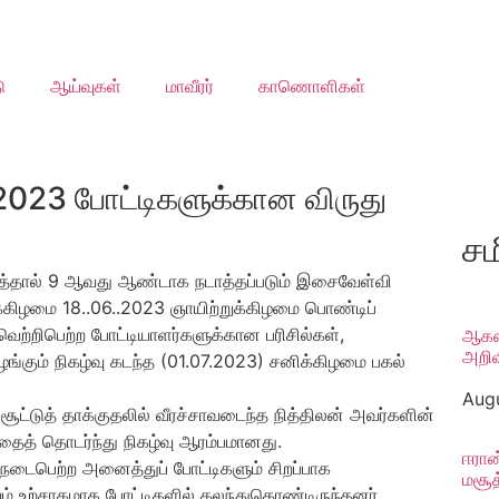
ு
ஆய்வுகள்
மாவீரர்
காணொளிகள்
 2023 போட்டிகளுக்கான விருது
சம
கழகத்தால் 9 ஆவது ஆண்டாக நடாத்தப்படும் இசைவேள்வி
்கிழமை 18..06..2023 ஞாயிற்றுக்கிழமை பொண்டிப்
் வெற்றிபெற்ற போட்டியாளர்களுக்கான பரிசில்கள்,
ஆகஸ்
அறிவி
வழங்கும் நிகழ்வு கடந்த (01.07.2023) சனிக்கிழமை பகல்
Augu
ூட்டுத் தாக்குதலில் வீரச்சாவடைந்த நித்திலன் அவர்களின்
ைத் தொடர்ந்து நிகழ்வு ஆரம்பமானது.
ஈரான
 நடைபெற்ற அனைத்துப் போட்டிகளும் சிறப்பாக
மசூத
ம் உற்சாகமாக போட்டிகளில் கலந்துகொண்டிருந்தனர்.