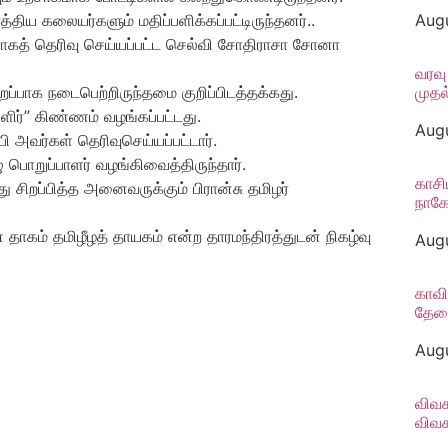
்திய கலையர்களும் மதிப்பளிக்கப்பட்டிருந்தனர்..
Augu
த் தெரிவு செய்யப்பட்ட செல்வி சோதிராசா சோனா
வரவு
ப்பாக நடைபெற்றிருந்தமை குறிப்பிடத்தக்கது.
முதல
ுளிர்” கிண்ணம் வழங்கப்பட்டது.
Augu
அவர்கள் தெரிவுசெய்யப்பட்டார்.
 பொறுப்பாளர் வழங்கிவைத்திருந்தார்.
காசி
சிறப்பித்த அனைவருக்கும் பிரான்சு தமிழர்
நாகே
் தாகம் தமிழீழத் தாயகம் என்ற தாரமந்திரத்துடன் நிகழ்வு
Augu
காவி
தேவை
Augu
விவச
விவச