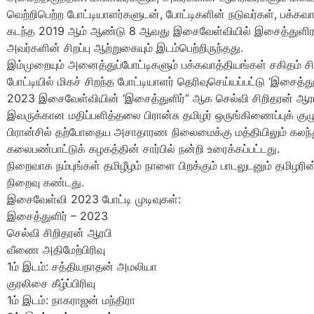
வெற்றிபெற்ற போட்டியாளர்களுடன், போட்டிகளின் நடுவர்கள், பக்கவாத
கடந்த 2019 ஆம் ஆண்டு 8 ஆவது இசைவேள்வியில் இசைத்துளிராக
அவர்களின் சிறப்பு ஆற்றுகையும் இடம்பெற்றிருந்தது.
இம்முறையும் அனைத்துப்போட்டிகளும் பக்கவாத்தியங்கள் சகிதம் சிற
போட்டியில் மிகச் சிறந்த போட்டியாளர் தெரிவுசெய்யப்பட்டு ‘இசைத்த
2023 இசைவேள்வியின் ‘இசைத்துளிர்” ஆக செல்வி சிறிதரன் ஆரபி 
இவருக்கான மதிப்பளித்தலை பிரான்சு தமிழர் ஒருங்கிணைப்புக் குழு
பிரான்சில் தற்போதைய அசாதாரண நிலைமைக்கு மத்தியிலும் கலந்து 
கலைபண்பாட்டுக் கழகத்தின் சார்பில் நன்றி உரைக்கப்பட்டது.
நிறைவாக நம்புங்கள் தமிழீழம் நாளை பிறக்கும் பாடலுடனும் தமிழரின
நிறைவு கண்டது.
இசைவேள்வி 2023 போட்டி முடிவுகள்:
இசைத்துளிர் – 2023
செல்வி சிறிதரன் ஆரபி
வீணை அதிமேற்பிரிவு
1ம் இடம்: சத்தியநாதன் அமலியா
குரலிசை கீழ்ப்பிரிவு
1ம் இடம்: நாகராஜன் மந்திரா