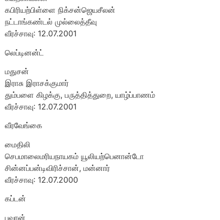
கபிரியற்பிள்ளை நிக்சன்ஜெயசீலன்
நட்டாங்கண்டல் முல்லைத்தீவு
வீரச்சாவு: 12.07.2001
லெப்டினன்ட்
மதுசன்
இராசு இராசக்குமார்
தும்பளை கிழக்கு, பருத்தித்துறை, யாழ்ப்பாணம்
வீரச்சாவு: 12.07.2001
வீரவேங்கை
மைதிலி
செபமாலைமரியநாயகம் யூலியற்பெனான்டோ
சின்னப்பன்டிவிரிச்சான், மன்னார்
வீரச்சாவு: 12.07.2000
கப்டன்
பவான்