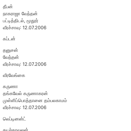
தீபன்
நாகராஜா வேந்தன்
பட்டித்திடல், மூதூர்
வீரச்சாவு: 12.07.2006
கப்டன்
தனுசன்
வேந்தன்
வீரச்சாவு: 12.07.2006
வீரவேங்கை
கருணா
தங்கவேல் கருணாகரன்
முள்ளிப்பொத்தானை தம்பலகாமம்
வீரச்சாவு: 12.07.2006
லெப்டினன்ட்
கயற்காவலன்