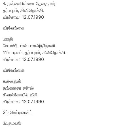
கிருஸ்ணபிள்ளை தேவகுமார்
தர்மபுரம், கிளிநொச்சி.
வீரச்சாவு: 12.07.1990
வீரவேங்கை
பாரதி
செபஸ்ரியான் பாலஅந்தோனி
11ம் படிவம், தர்மபுரம், கிளிநொச்சி.
வீரச்சாவு: 12.07.1990
வீரவேங்கை
கலைஞன்
தங்கராசா சுரேஸ்
சிவன்கோயில் வீதி
வீரச்சாவு: 12.07.1990
2ம் லெப்டினன்ட்
வேதமணி