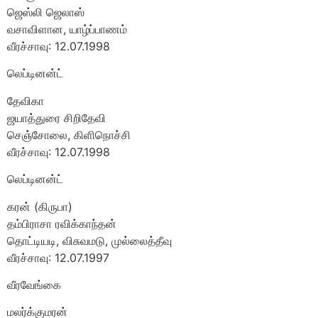
ஜெஸ்லி ஜெலாஸ்
வசாவிளான, யாழ்ப்பாணம்
வீரச்சாவு: 12.07.1998
லெப்டினன்ட்
தேவிகா
ஜயாத்துரை சிறிதேவி
செஞ்சோலை, கிளிநொச்சி
வீரச்சாவு: 12.07.1998
லெப்டினன்ட்
கரன் (கிருபா)
தம்பிராசா ரவிக்காந்தன்
தொட்டியடி, விசுவமடு, முல்லைத்தீவு
வீரச்சாவு: 12.07.1997
வீரவேங்கை
மலர்க்குமரன்