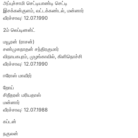
அப்புச்சாமி செட்டியாண்டி செட்டி
இசக்கன்குளம், வட்டக்கண்டல், மன்னார்
வீரச்சாவு: 12.07.1990
2ம் லெப்டினன்ட்
மயூரன் (ராசன்)
சண்முகநாதன் சந்திரகுமார்
விநாயகபுரம், முழங்காவில், கிளிநொச்சி
வீரச்சாவு: 12.07.1990
ஈரோஸ் மாவீரர்
றோய்
சிறீதரன் மரியதாஸ்
மன்னார்
வீரச்சாவு: 12.07.1988
கப்டன்
நகுலன்