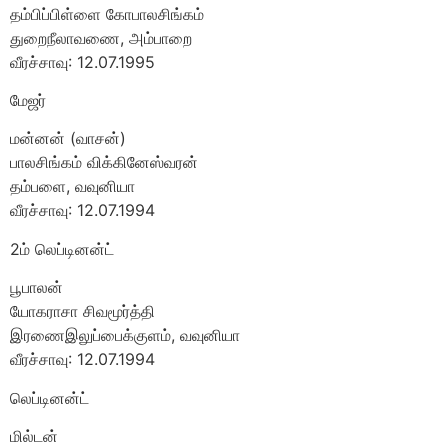
தம்பிப்பிள்ளை கோபாலசிங்கம்
துறைநீலாவணை, அம்பாறை
வீரச்சாவு: 12.07.1995
மேஜர்
மன்னன் (வாசன்)
பாலசிங்கம் விக்கினேஸ்வரன்
தம்பளை, வவுனியா
வீரச்சாவு: 12.07.1994
2ம் லெப்டினன்ட்
பூபாலன்
யோகராசா சிவமூர்த்தி
இரணைஇலுப்பைக்குளம், வவுனியா
வீரச்சாவு: 12.07.1994
லெப்டினன்ட்
மில்டன்