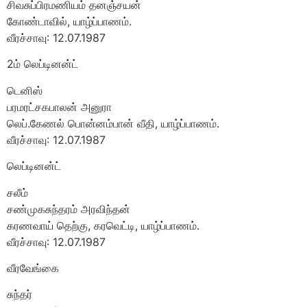
சிவசுப்பிரமணியம் தனஞ்சயன்
கோண்டாவில், யாழ்ப்பாணம்.
வீரச்சாவு: 12.07.1987
2ம் லெப்டினன்ட்
டெனிஸ்
பரமரட்சகபாலன் அனுரா
லெப்.கேணல் பொன்னம்பான் வீதி, யாழ்ப்பாணம்.
வீரச்சாவு: 12.07.1987
லெப்டினன்ட்
சலீம்
சண்முகசுந்தரம் அரவிந்தன்
கரணவாய் தெற்கு, கரவெட்டி, யாழ்ப்பாணம்.
வீரச்சாவு: 12.07.1987
வீரவேங்கை
சுந்தர்