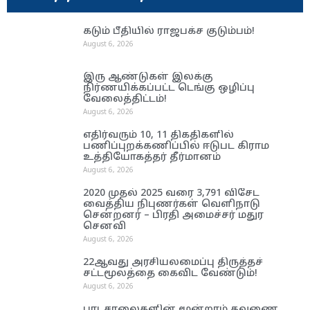
கடும் பீதியில் ராஜபக்ச குடும்பம்!
August 6, 2026
இரு ஆண்டுகள் இலக்கு
நிர்ணயிக்கப்பட்ட டெங்கு ஒழிப்பு
வேலைத்திட்டம்!
August 6, 2026
எதிர்வரும் 10, 11 திகதிகளில்
பணிப்புறக்கணிப்பில் ஈடுபட கிராம
உத்தியோகத்தர் தீர்மானம்
August 6, 2026
2020 முதல் 2025 வரை 3,791 விசேட
வைத்திய நிபுணர்கள் வெளிநாடு
சென்றனர் – பிரதி அமைச்சர் மதுர
செனவி
August 6, 2026
22ஆவது அரசியலமைப்பு திருத்தச்
சட்டமூலத்தை கைவிட வேண்டும்!
August 6, 2026
பாடசாலைகளின் மூன்றாம் தவணை