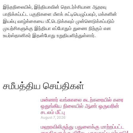
இந்தநிலையில், இந்தியாவின் தொடர்ச்சியான ஆதரவு
பாதிக்கப்பட்ட பகுதிகளை மீளக் கட்டியெழுப்பவும், மக்களின்
இயல்பு வாழ்க்கையை மீட்டெடுக்கவும் முன்னெடுக்கப்படும்
முயற்சிகளுக்கு இந்தியா எப்போதும் துணை நிற்கும் என
உயர்ஸ்தானிகர் இதன்போது உறுதியளித்துள்ளார்.
சமீபத்திய செய்திகள்
மன்னார் வங்காலை கடற்கரையில் கரை
ஒதுங்கிய நிலையில் ஆண் ஒருவரின்
சடலம் மீட்பு
August 7, 2026
மஹரவிலிருந்து பதுளைக்கு மாற்றப்பட்ட
கைதிகளுக்கு விசேட பாதுகாப்பு ஏற்பாடு!