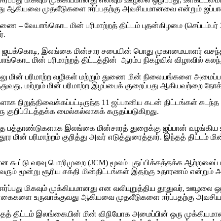
 ஆகியவை முதலீடுகளை ஈர்ப்பதற்கு அவசியமானவை என்றும் ஜப்பான
ணை – வேயாங்கொட மின் பரிமாற்றத் திட்டம் புதன்கிழமை (செப்டம்பர் 
்.
ர ஜயக்கொடி, இலங்கை மின்சார சபையின் பொது முகாமையாளர் வசந்த
ொட மின் பரிமாற்றத் திட்டத்தின் ஆரம்ப நிகழ்வில் விழாவில் கலந
ு மின் பரிமாற்ற வழிகள் மற்றும் துணை மின் நிலையங்களை அமைப்
்துவது, மற்றும் மின் பரிமாற்ற இழப்பைக் குறைப்பது ஆகியவற்றை ந
நிறுத்திவைக்கப்பட்டிருந்த 11 ஜப்பானிய கடன் திட்டங்கள் கடந்த ஜூல
 குறிப்பிடத்தக்க மைல்கல்லாகக் கருதப்படுகிறது.
்த பத்தாண்டுகளாக இலங்கை மின்சாரத் துறைக்கு ஜப்பான் வழங்கிய உத
 மின் பரிமாற்றம் குறித்து அவர் எடுத்துரைத்தார். இந்தத் திட்டம் ம
ைப்பான கூட்டு வரவு பொறிமுறை (JCM) மூலம் புதுப்பிக்கத்தக்க ஆற்றலை
் மூன்று சூரிய சக்தி மின்திட்டங்கள் இதற்கு உதாரணம் என்றும் அவர்
்ப்பது மிகவும் முக்கியமானது என வலியுறுத்திய தூதுவர், ஊழலை ஒ
ொள்கைகளை உருவாக்குவது ஆகியவை முதலீடுகளை ஈர்ப்பதற்கு அவசியம
்தத் திட்டம் இலங்கையின் மின் விநியோக அமைப்பின் ஒரு முக்கியமா