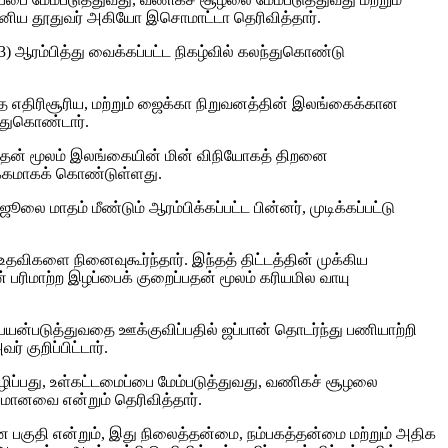
ிய தூதுவர் அகியோ இசொமாட்டா தெரிவித்தார்.
3) ஆரம்பித்து வைக்கப்பட்ட நிகழ்வில் கலந்துகொண்டு
 எதிரிசூரிய, மற்றும் ஜைக்கா நிறுவனத்தின் இலங்கைக்கான
்துகொண்டார்.
பதன் மூலம் இலங்கையின் மின் விநியோகத் திறனை
ோக்கமாகக் கொண்டுள்ளது.
ை மாதம் மீண்டும் ஆரம்பிக்கப்பட்ட பின்னர், முடிக்கப்பட்டு
விகளை நினைவுகூர்ந்தார். இந்தத் திட்டத்தின் முக்கிய
ின் பரிமாற்ற இழப்பைக் குறைப்பதன் மூலம் கரியமில வாயு
ப் பயன்படுத்துவதை ஊக்குவிப்பதில் ஜப்பான் தொடர்ந்து பணியாற்றி
 குறிப்பிட்டார்.
ழிப்பது, உள்கட்டமைப்பை மேம்படுத்துவது, வணிகச் சூழலை
ானவை என்றும் தெரிவித்தார்.
ன பகுதி என்றும், இது நிலைத்தன்மை, நம்பகத்தன்மை மற்றும் அதிக