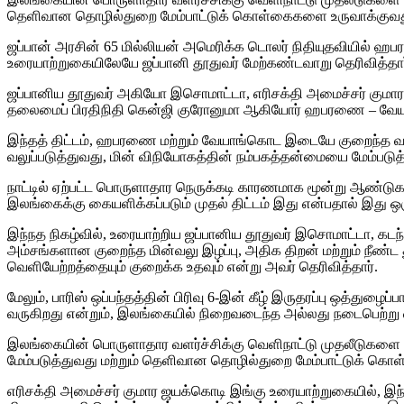
தெளிவான தொழில்துறை மேம்பாட்டுக் கொள்கைகளை உருவாக்குவது
ஜப்பான் அரசின் 65 மில்லியன் அமெரிக்க டொலர் நிதியுதவியில் ஹபர
உரையாற்றுகையிலேயே ஜப்பானி தூதுவர் மேற்கண்டவாறு தெரிவித்தார
ஜப்பானிய தூதுவர் அகியோ இசொமாட்டா, எரிசக்தி அமைச்சர் குமா
தலைமைப் பிரதிநிதி கென்ஜி குரோனுமா ஆகியோர் ஹபரணை – வேயாங்க
இந்தத் திட்டம், ஹபரணை மற்றும் வேயாங்கொட இடையே குறைந்த வல
வலுப்படுத்துவது, மின் விநியோகத்தின் நம்பகத்தன்மையை மேம்படுத
நாட்டில் ஏற்பட்ட பொருளாதார நெருக்கடி காரணமாக மூன்று ஆண்டுகளாக 
இலங்கைக்கு கையளிக்கப்படும் முதல் திட்டம் இது என்பதால் இது ஒரு
இந்நத நிகழ்வில், உரையாற்றிய ஜப்பானிய தூதுவர் இசொமாட்டா, கடந
அம்சங்களான குறைந்த மின்வலு இழப்பு, அதிக திறன் மற்றும் நீண்ட தூர
வெளியேற்றத்தையும் குறைக்க உதவும் என்று அவர் தெரிவித்தார்.
மேலும், பாரிஸ் ஒப்பந்தத்தின் பிரிவு 6-இன் கீழ் இருதரப்பு ஒத்துழ
வருகிறது என்றும், இலங்கையில் நிறைவடைந்த அல்லது நடைபெற்று வரும
இலங்கையின் பொருளாதார வளர்ச்சிக்கு வெளிநாட்டு முதலீடுகளை ஈர
மேம்படுத்துவது மற்றும் தெளிவான தொழில்துறை மேம்பாட்டுக் க
எரிசக்தி அமைச்சர் குமார ஜயக்கொடி இங்கு உரையாற்றுகையில், இந