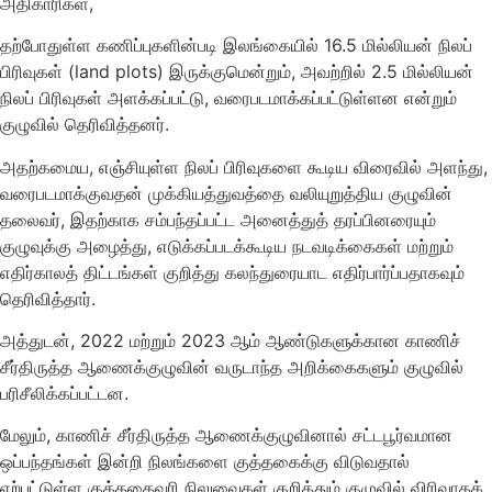
அதிகாரிகள்,
தற்போதுள்ள கணிப்புகளின்படி இலங்கையில் 16.5 மில்லியன் நிலப்
பிரிவுகள் (land plots) இருக்குமென்றும், அவற்றில் 2.5 மில்லியன்
நிலப் பிரிவுகள் அளக்கப்பட்டு, வரைபடமாக்கப்பட்டுள்ளன என்றும்
குழுவில் தெரிவித்தனர்.
அதற்கமைய, எஞ்சியுள்ள நிலப் பிரிவுகளை கூடிய விரைவில் அளந்து,
வரைபடமாக்குவதன் முக்கியத்துவத்தை வலியுறுத்திய குழுவின்
தலைவர், இதற்காக சம்பந்தப்பட்ட அனைத்துத் தரப்பினரையும்
குழுவுக்கு அழைத்து, எடுக்கப்படக்கூடிய நடவடிக்கைகள் மற்றும்
எதிர்காலத் திட்டங்கள் குறித்து கலந்துரையாட எதிர்பார்ப்பதாகவும்
தெரிவித்தார்.
அத்துடன், 2022 மற்றும் 2023 ஆம் ஆண்டுகளுக்கான காணிச்
சீர்திருத்த ஆணைக்குழுவின் வருடாந்த அறிக்கைகளும் குழுவில்
பரிசீலிக்கப்பட்டன.
மேலும், காணிச் சீர்திருத்த ஆணைக்குழுவினால் சட்டபூர்வமான
ஒப்பந்தங்கள் இன்றி நிலங்களை குத்தகைக்கு விடுவதால்
ஏற்பட்டுள்ள குத்தகைவரி நிலுவைகள் குறித்தும் குழுவில் விரிவாகக்