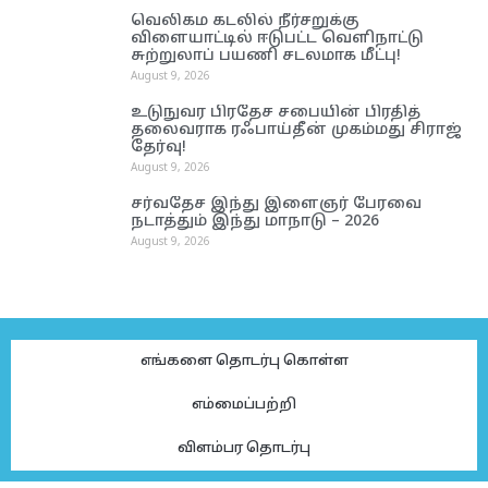
வெலிகம கடலில் நீர்சறுக்கு
விளையாட்டில் ஈடுபட்ட வெளிநாட்டு
சுற்றுலாப் பயணி சடலமாக மீட்பு!
August 9, 2026
உடுநுவர பிரதேச சபையின் பிரதித்
தலைவராக ரஃபாய்தீன் முகம்மது சிராஜ்
தேர்வு!
August 9, 2026
சர்வதேச இந்து இளைஞர் பேரவை
நடாத்தும் இந்து மாநாடு – 2026
August 9, 2026
எங்களை தொடர்பு கொள்ள
எம்மைப்பற்றி
விளம்பர தொடர்பு