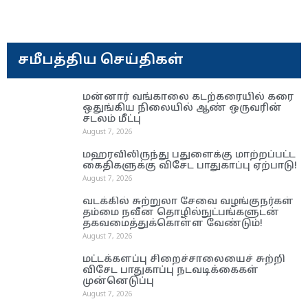
சமீபத்திய செய்திகள்
மன்னார் வங்காலை கடற்கரையில் கரை
ஒதுங்கிய நிலையில் ஆண் ஒருவரின்
சடலம் மீட்பு
August 7, 2026
மஹரவிலிருந்து பதுளைக்கு மாற்றப்பட்ட
கைதிகளுக்கு விசேட பாதுகாப்பு ஏற்பாடு!
August 7, 2026
வடக்கில் சுற்றுலா சேவை வழங்குநர்கள்
தம்மை நவீன தொழில்நுட்பங்களுடன்
தகவமைத்துக்கொள்ள வேண்டும்!
August 7, 2026
மட்டக்களப்பு சிறைச்சாலையைச் சுற்றி
விசேட பாதுகாப்பு நடவடிக்கைகள்
முன்னெடுப்பு
August 7, 2026