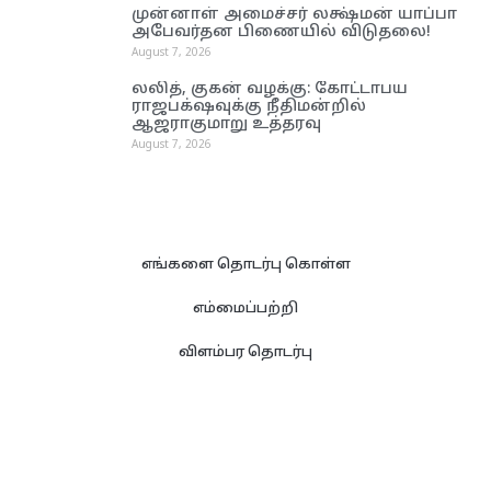
முன்னாள் அமைச்சர் லக்ஷ்மன் யாப்பா
அபேவர்தன பிணையில் விடுதலை!
August 7, 2026
லலித், குகன் வழக்கு: கோட்டாபய
ராஜபக்‌ஷவுக்கு நீதிமன்றில்
ஆஜராகுமாறு உத்தரவு
August 7, 2026
எங்களை தொடர்பு கொள்ள
எம்மைப்பற்றி
விளம்பர தொடர்பு