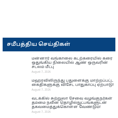
சமீபத்திய செய்திகள்
மன்னார் வங்காலை கடற்கரையில் கரை
ஒதுங்கிய நிலையில் ஆண் ஒருவரின்
சடலம் மீட்பு
August 7, 2026
மஹரவிலிருந்து பதுளைக்கு மாற்றப்பட்ட
கைதிகளுக்கு விசேட பாதுகாப்பு ஏற்பாடு!
August 7, 2026
வடக்கில் சுற்றுலா சேவை வழங்குநர்கள்
தம்மை நவீன தொழில்நுட்பங்களுடன்
தகவமைத்துக்கொள்ள வேண்டும்!
August 7, 2026