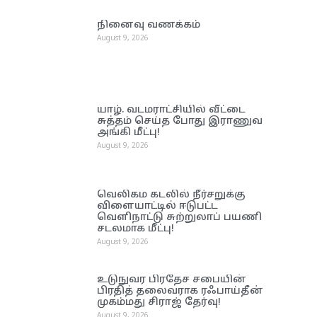
நினைவு வணக்கம்
August 9, 2026
யாழ். வடமராட்சியில் வீட்டை
சுத்தம் செய்த போது இராணுவ
அங்கி மீட்பு!
August 9, 2026
வெலிகம கடலில் நீர்சறுக்கு
விளையாட்டில் ஈடுபட்ட
வெளிநாட்டு சுற்றுலாப் பயணி
சடலமாக மீட்பு!
August 9, 2026
உடுநுவர பிரதேச சபையின்
பிரதித் தலைவராக ரஃபாய்தீன்
முகம்மது சிராஜ் தேர்வு!
August 9, 2026