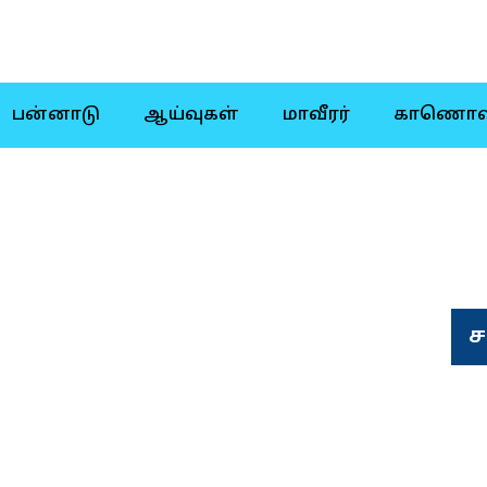
பன்னாடு
ஆய்வுகள்
மாவீரர்
காணொள
ச