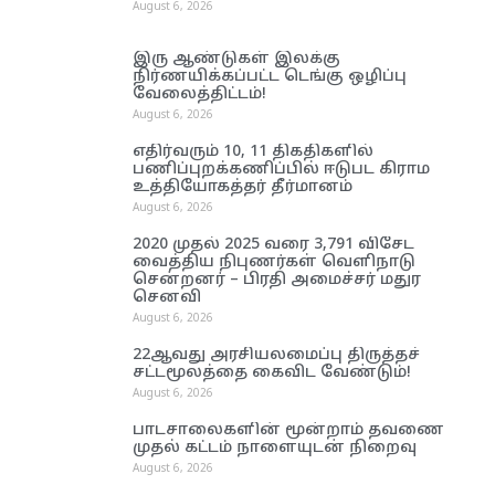
August 6, 2026
இரு ஆண்டுகள் இலக்கு
நிர்ணயிக்கப்பட்ட டெங்கு ஒழிப்பு
வேலைத்திட்டம்!
August 6, 2026
எதிர்வரும் 10, 11 திகதிகளில்
பணிப்புறக்கணிப்பில் ஈடுபட கிராம
உத்தியோகத்தர் தீர்மானம்
August 6, 2026
2020 முதல் 2025 வரை 3,791 விசேட
வைத்திய நிபுணர்கள் வெளிநாடு
சென்றனர் – பிரதி அமைச்சர் மதுர
செனவி
August 6, 2026
22ஆவது அரசியலமைப்பு திருத்தச்
சட்டமூலத்தை கைவிட வேண்டும்!
August 6, 2026
பாடசாலைகளின் மூன்றாம் தவணை
முதல் கட்டம் நாளையுடன் நிறைவு
August 6, 2026