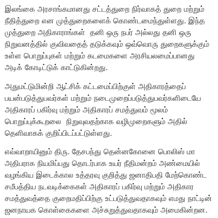
இலங்கை அரசாங்கமானது சட்டத்துறை நிர்வாகத் துறை மற்றும்
நீதித்துறை என முத்துறைகளைக் கொண்டமைந்துள்ளது. இந்த
முத்துறை அதிகாராங்கள் தனி ஒரு நபர் அல்லது தனி ஒரு
நிறுவனத்தில் குவிவதைத் தடுக்கவும் ஒவ்வொரு துறைகளுக்கும்
உள்ள பொறுப்புகள் மற்றும் கடமைகளை அரசியலமைப்பானது
அடிக் கோடிட்டுக் காட்டுகின்றது.
அதுமட்டுமின்றி ஆட்சிக் கட்டமைப்பிற்குள் அதிகாரத்தைப்
பயன்படுத்துபவர்கள் மற்றும் நடைமுறைப்படுத்துபவர்களிடையே
அதிகாரப் பகிர்வு மற்றும் அதிகாரப் சமத்துவம் மூலம்
பொறுப்புக்கூறலை நிறுவுவதற்காக வழிமுறைகளும் அதில்
தெளிவாகக் குறிப்பிடப்பட்டுள்ளது.
எவ்வாறாயினும் திரு. தேசபந்து தென்னகோனை பொலிஸ் மா
அதிபராக நியமிப்பது தொடர்பாக உயர் நீதிமன்றம் அண்மையில்
வழங்கிய இடைக்கால உத்தரவு குறித்து ஜனாதிபதி மேற்கொண்ட
சமீபத்திய நடவடிக்கைகள் அதிகாரப் பகிர்வு மற்றும் அதிகார
சமத்துவத்தை குறைமதிப்பிற்கு உட்படுத்துவதாகவும் எமது நாட்டின்
ஜனநாயக கொள்கைகளை அச்சுறுத்துவதாகவும் அமைகின்றன.