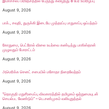
இமாச்சலப் பிரதேசத்தில் பேருந்து கவிழ்ந்து 8 பேர் உயிரிழப்பு
August 9, 2026
பாக்., சவுதி, துருக்கி இடையே முத்தரப்பு பாதுகாப்பு ஒப்பந்தம்
August 9, 2026
கோதுமை, பெட்ரோல் விலை உயர்வை கண்டித்து பாகிஸ்தான்
முழுவதும் போராட்டம்
August 9, 2026
அமெரிக்க செனட் சபையில் மசோதா நிறைவேற்றம்
August 9, 2026
“தொகுதி மறுசீரமைப்பு விவகாரத்தில் தமிழகம் ஒற்றுமையுடன்
செயல்பட வேண்டும்” – பெ.சண்முகம் வலியுறுத்தல்
August 9, 2026