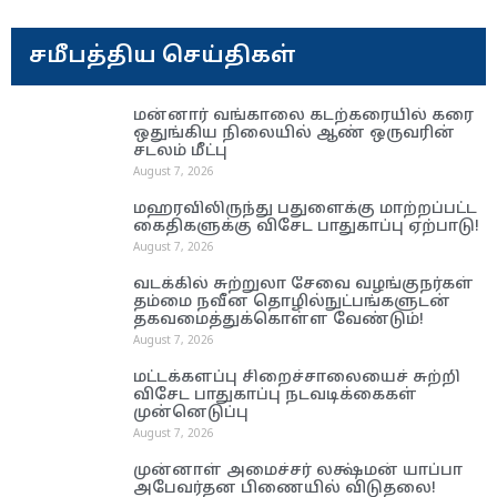
சமீபத்திய செய்திகள்
மன்னார் வங்காலை கடற்கரையில் கரை
ஒதுங்கிய நிலையில் ஆண் ஒருவரின்
சடலம் மீட்பு
August 7, 2026
மஹரவிலிருந்து பதுளைக்கு மாற்றப்பட்ட
கைதிகளுக்கு விசேட பாதுகாப்பு ஏற்பாடு!
August 7, 2026
வடக்கில் சுற்றுலா சேவை வழங்குநர்கள்
தம்மை நவீன தொழில்நுட்பங்களுடன்
தகவமைத்துக்கொள்ள வேண்டும்!
August 7, 2026
மட்டக்களப்பு சிறைச்சாலையைச் சுற்றி
விசேட பாதுகாப்பு நடவடிக்கைகள்
முன்னெடுப்பு
August 7, 2026
முன்னாள் அமைச்சர் லக்ஷ்மன் யாப்பா
அபேவர்தன பிணையில் விடுதலை!