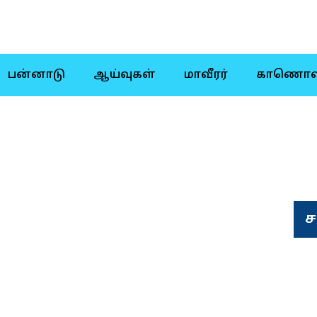
பன்னாடு
ஆய்வுகள்
மாவீரர்
காணொள
ச