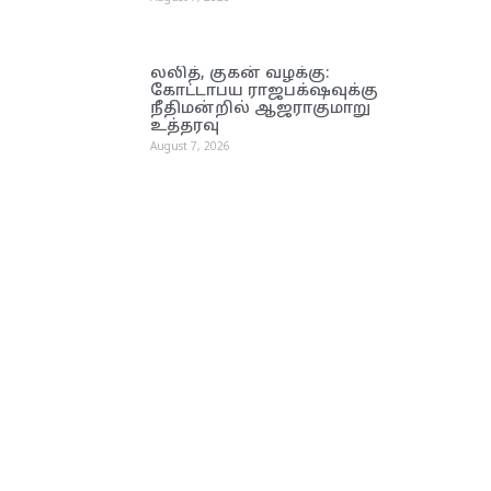
லலித், குகன் வழக்கு:
கோட்டாபய ராஜபக்‌ஷவுக்கு
நீதிமன்றில் ஆஜராகுமாறு
உத்தரவு
August 7, 2026