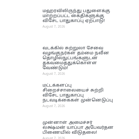
மஹரவிலிருந்து பதுளைக்கு
மாற்றப்பட்ட கைதிகளுக்கு
விசேட பாதுகாப்பு ஏற்பாடு!
August 7, 2026
வடக்கில் சுற்றுலா சேவை
வழங்குநர்கள் தம்மை நவீன
தொழில்நுட்பங்களுடன்
தகவமைத்துக்கொள்ள
வேண்டும்!
August 7, 2026
மட்டக்களப்பு
சிறைச்சாலையைச் சுற்றி
விசேட பாதுகாப்பு
நடவடிக்கைகள் முன்னெடுப்பு
August 7, 2026
முன்னாள் அமைச்சர்
லக்ஷ்மன் யாப்பா அபேவர்தன
பிணையில் விடுதலை!
August 7, 2026