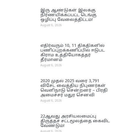
இரு ஆண்டுகள் இலக்கு
நிர்ணயிக்கப்பட்ட டெங்கு
ஒழிப்பு வேலைத்திட்டம்!
August 6, 2026
எதிர்வரும் 10, 11 திகதிகளில்
பணிப்புறக்கணிப்பில் ஈடுபட
கிராம உத்தியோகத்தர்
தீர்மானம்
August 6, 2026
2020 முதல் 2025 வரை 3,791
விசேட வைத்திய நிபுணர்கள்
வெளிநாடு சென்றனர் – பிரதி
அமைச்சர் மதுர செனவி
August 6, 2026
22ஆவது அரசியலமைப்பு
திருத்தச் சட்டமூலத்தை கைவிட
வேண்டும்!
August 6, 2026