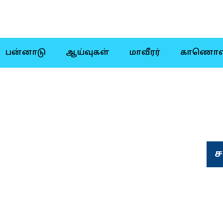
பன்னாடு
ஆய்வுகள்
மாவீரர்
காணொள
ச