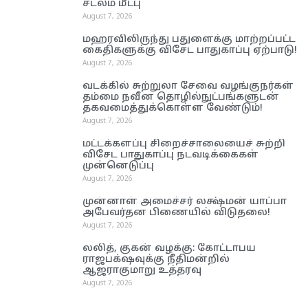
சடலம் மீட்பு
August 7, 2026
மஹரவிலிருந்து பதுளைக்கு மாற்றப்பட்ட
கைதிகளுக்கு விசேட பாதுகாப்பு ஏற்பாடு!
August 7, 2026
வடக்கில் சுற்றுலா சேவை வழங்குநர்கள்
தம்மை நவீன தொழில்நுட்பங்களுடன்
தகவமைத்துக்கொள்ள வேண்டும்!
August 7, 2026
மட்டக்களப்பு சிறைச்சாலையைச் சுற்றி
விசேட பாதுகாப்பு நடவடிக்கைகள்
முன்னெடுப்பு
August 7, 2026
முன்னாள் அமைச்சர் லக்ஷ்மன் யாப்பா
அபேவர்தன பிணையில் விடுதலை!
August 7, 2026
லலித், குகன் வழக்கு: கோட்டாபய
ராஜபக்‌ஷவுக்கு நீதிமன்றில்
ஆஜராகுமாறு உத்தரவு
August 7, 2026