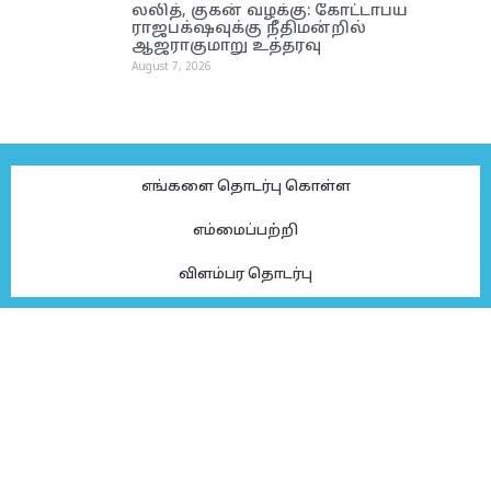
லலித், குகன் வழக்கு: கோட்டாபய
ராஜபக்‌ஷவுக்கு நீதிமன்றில்
ஆஜராகுமாறு உத்தரவு
August 7, 2026
எங்களை தொடர்பு கொள்ள
எம்மைப்பற்றி
விளம்பர தொடர்பு