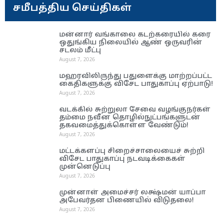
சமீபத்திய செய்திகள்
மன்னார் வங்காலை கடற்கரையில் கரை
ஒதுங்கிய நிலையில் ஆண் ஒருவரின்
சடலம் மீட்பு
August 7, 2026
மஹரவிலிருந்து பதுளைக்கு மாற்றப்பட்ட
கைதிகளுக்கு விசேட பாதுகாப்பு ஏற்பாடு!
August 7, 2026
வடக்கில் சுற்றுலா சேவை வழங்குநர்கள்
தம்மை நவீன தொழில்நுட்பங்களுடன்
தகவமைத்துக்கொள்ள வேண்டும்!
August 7, 2026
மட்டக்களப்பு சிறைச்சாலையைச் சுற்றி
விசேட பாதுகாப்பு நடவடிக்கைகள்
முன்னெடுப்பு
August 7, 2026
முன்னாள் அமைச்சர் லக்ஷ்மன் யாப்பா
அபேவர்தன பிணையில் விடுதலை!
August 7, 2026