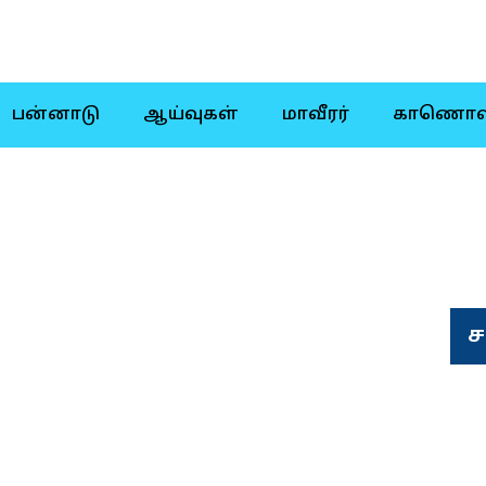
பன்னாடு
ஆய்வுகள்
மாவீரர்
காணொள
ச