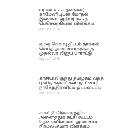
ஈரான் உச்ச தலை​வர்
காமேனியுடன் மோதல்
இல்லை: அதிபர் மசூத்
பெசெஷ்கியன் விளக்கம்
August 7, 2026
வரவு செலவு திட்டம் தாக்கல்
செய்த அமைச்சர்களுக்கு
முதல்வர் விஜய் பாராட்டு
August 7, 2026
காசியிலிருந்து தமிழகம் வந்த
புனித கலசங்கள்: நயினார்
நாகேந்திரனிடம் ஒப்படைப்பு
August 7, 2026
காவிரி விவகாரத்தில்
அனைத்துக் கட்சி கூட்டம்
தேவையில்லை: அமைச்சர்
நிர்மல் குமார் விளக்கம்