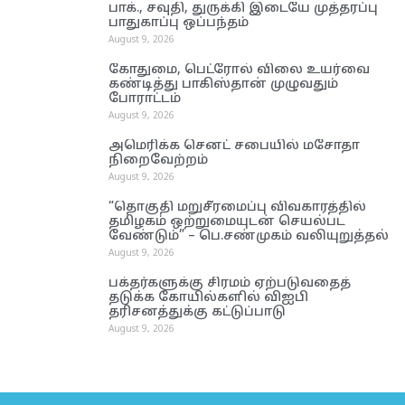
பாக்., சவுதி, துருக்கி இடையே முத்தரப்பு
பாதுகாப்பு ஒப்பந்தம்
August 9, 2026
கோதுமை, பெட்ரோல் விலை உயர்வை
கண்டித்து பாகிஸ்தான் முழுவதும்
போராட்டம்
August 9, 2026
அமெரிக்க செனட் சபையில் மசோதா
நிறைவேற்றம்
August 9, 2026
“தொகுதி மறுசீரமைப்பு விவகாரத்தில்
தமிழகம் ஒற்றுமையுடன் செயல்பட
வேண்டும்” – பெ.சண்முகம் வலியுறுத்தல்
August 9, 2026
பக்தர்களுக்கு சிரமம் ஏற்படுவதைத்
தடுக்க கோயில்களில் விஐபி
தரிசனத்துக்கு கட்டுப்பாடு
August 9, 2026