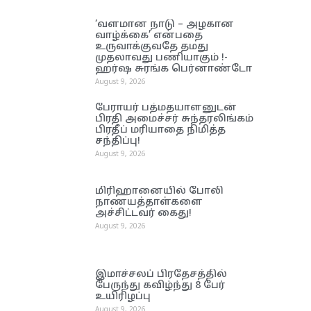
‘வளமான நாடு – அழகான
வாழ்க்கை’ என்பதை
உருவாக்குவதே தமது
முதலாவது பணியாகும் !-
ஹர்ஷ சுரங்க பெர்னாண்டோ
August 9, 2026
பேராயர் பத்மதயாளனுடன்
பிரதி அமைச்சர் சுந்தரலிங்கம்
பிரதீப் மரியாதை நிமித்த
சந்திப்பு!
August 9, 2026
மிரிஹானையில் போலி
நாணயத்தாள்களை
அச்சிட்டவர் கைது!
August 9, 2026
இமாச்சலப் பிரதேசத்தில்
பேருந்து கவிழ்ந்து 8 பேர்
உயிரிழப்பு
August 9, 2026