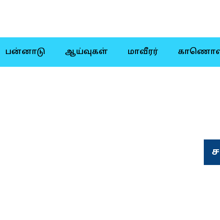
பன்னாடு
ஆய்வுகள்
மாவீரர்
காணொள
ச