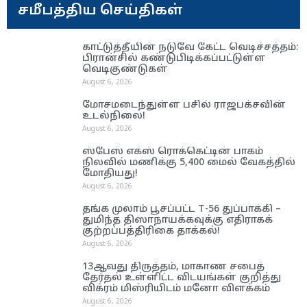
சமீபத்திய செய்திகள்
காட்டுத்தீயின் நடுவே கேட்ட வெடிச்சத்தம்:
பிரான்சில் கண்டுபிடிக்கப்பட்டுள்ள
வெடிகுண்டுகள்
August 6, 2026
மோசமடைந்துள்ள பசில் ராஜபக்சவின்
உடல்நிலை!
August 6, 2026
ஸ்பேஸ் எக்ஸ் ரொக்கெட்டின் பாகம்
நிலவில் மணிக்கு 5,400 மைல் வேகத்தில்
மோதியது!
August 6, 2026
தங்க முலாம் பூசப்பட்ட T-56 துப்பாக்கி –
துமிந்த திஸாநாயக்கவுக்கு எதிராகக்
குற்றப்பத்திரிகை தாக்கல்!
August 6, 2026
13ஆவது திருத்தம், மாகாண சபைத்
தேர்தல் உள்ளிட்ட விடயங்கள் குறித்து
விக்ரம் மிஸ்ரியிடம் மனோ விளக்கம்
August 6, 2026