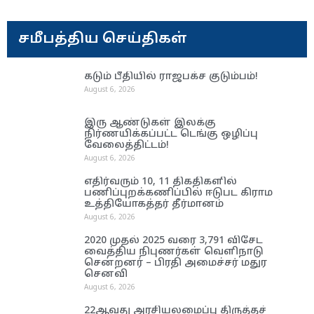
சமீபத்திய செய்திகள்
கடும் பீதியில் ராஜபக்ச குடும்பம்!
August 6, 2026
இரு ஆண்டுகள் இலக்கு
நிர்ணயிக்கப்பட்ட டெங்கு ஒழிப்பு
வேலைத்திட்டம்!
August 6, 2026
எதிர்வரும் 10, 11 திகதிகளில்
பணிப்புறக்கணிப்பில் ஈடுபட கிராம
உத்தியோகத்தர் தீர்மானம்
August 6, 2026
2020 முதல் 2025 வரை 3,791 விசேட
வைத்திய நிபுணர்கள் வெளிநாடு
சென்றனர் – பிரதி அமைச்சர் மதுர
செனவி
August 6, 2026
22ஆவது அரசியலமைப்பு திருத்தச்