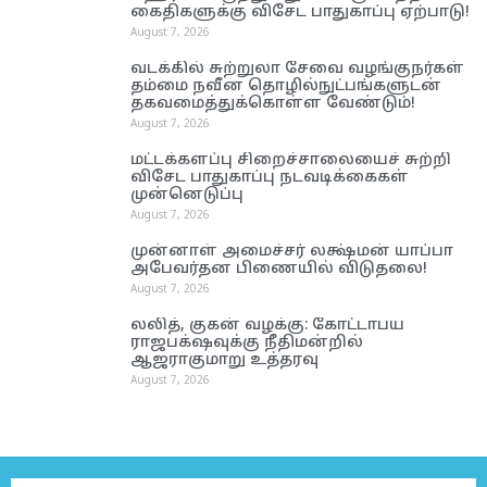
கைதிகளுக்கு விசேட பாதுகாப்பு ஏற்பாடு!
August 7, 2026
வடக்கில் சுற்றுலா சேவை வழங்குநர்கள்
தம்மை நவீன தொழில்நுட்பங்களுடன்
தகவமைத்துக்கொள்ள வேண்டும்!
August 7, 2026
மட்டக்களப்பு சிறைச்சாலையைச் சுற்றி
விசேட பாதுகாப்பு நடவடிக்கைகள்
முன்னெடுப்பு
August 7, 2026
முன்னாள் அமைச்சர் லக்ஷ்மன் யாப்பா
அபேவர்தன பிணையில் விடுதலை!
August 7, 2026
லலித், குகன் வழக்கு: கோட்டாபய
ராஜபக்‌ஷவுக்கு நீதிமன்றில்
ஆஜராகுமாறு உத்தரவு
August 7, 2026