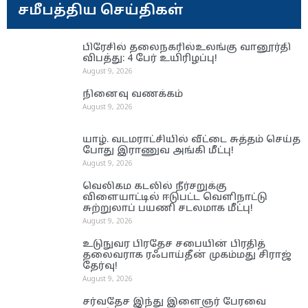
சமீபத்திய செய்திகள்
பிரேசில் தலைநகரில்உலங்கு வானூர்தி
விபத்து: 4 பேர் உயிரிழப்பு!
August 9, 2026
நினைவு வணக்கம்
August 9, 2026
யாழ். வடமராட்சியில் வீட்டை சுத்தம் செய்த
போது இராணுவ அங்கி மீட்பு!
August 9, 2026
வெலிகம கடலில் நீர்சறுக்கு
விளையாட்டில் ஈடுபட்ட வெளிநாட்டு
சுற்றுலாப் பயணி சடலமாக மீட்பு!
August 9, 2026
உடுநுவர பிரதேச சபையின் பிரதித்
தலைவராக ரஃபாய்தீன் முகம்மது சிராஜ்
தேர்வு!
August 9, 2026
சர்வதேச இந்து இளைஞர் பேரவை