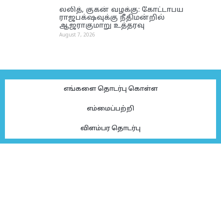
லலித், குகன் வழக்கு: கோட்டாபய
ராஜபக்‌ஷவுக்கு நீதிமன்றில்
ஆஜராகுமாறு உத்தரவு
August 7, 2026
எங்களை தொடர்பு கொள்ள
எம்மைப்பற்றி
விளம்பர தொடர்பு