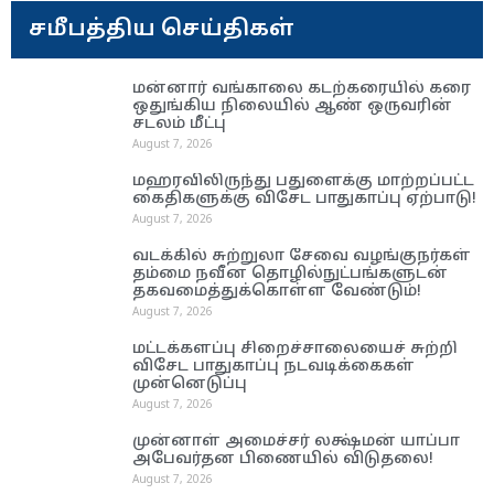
சமீபத்திய செய்திகள்
மன்னார் வங்காலை கடற்கரையில் கரை
ஒதுங்கிய நிலையில் ஆண் ஒருவரின்
சடலம் மீட்பு
August 7, 2026
மஹரவிலிருந்து பதுளைக்கு மாற்றப்பட்ட
கைதிகளுக்கு விசேட பாதுகாப்பு ஏற்பாடு!
August 7, 2026
வடக்கில் சுற்றுலா சேவை வழங்குநர்கள்
தம்மை நவீன தொழில்நுட்பங்களுடன்
தகவமைத்துக்கொள்ள வேண்டும்!
August 7, 2026
மட்டக்களப்பு சிறைச்சாலையைச் சுற்றி
விசேட பாதுகாப்பு நடவடிக்கைகள்
முன்னெடுப்பு
August 7, 2026
முன்னாள் அமைச்சர் லக்ஷ்மன் யாப்பா
அபேவர்தன பிணையில் விடுதலை!
August 7, 2026