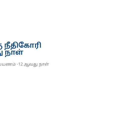
 நீதிகோரி
ு நாள்
்பயணம் -12 ஆவது நாள்