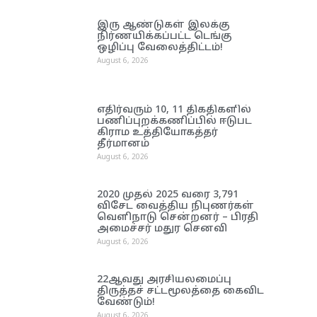
இரு ஆண்டுகள் இலக்கு
நிர்ணயிக்கப்பட்ட டெங்கு
ஒழிப்பு வேலைத்திட்டம்!
August 6, 2026
எதிர்வரும் 10, 11 திகதிகளில்
பணிப்புறக்கணிப்பில் ஈடுபட
கிராம உத்தியோகத்தர்
தீர்மானம்
August 6, 2026
2020 முதல் 2025 வரை 3,791
விசேட வைத்திய நிபுணர்கள்
வெளிநாடு சென்றனர் – பிரதி
அமைச்சர் மதுர செனவி
August 6, 2026
22ஆவது அரசியலமைப்பு
திருத்தச் சட்டமூலத்தை கைவிட
வேண்டும்!
August 6, 2026