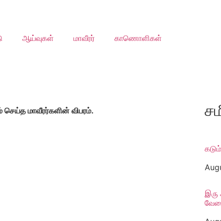
ு
ஆய்வுகள்
மாவீரர்
காணொளிகள்
சம
ெய்த மாவீரர்களின் விபரம்.
கடும்
Aug
இரு 
வேலை