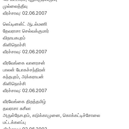
முல்லைத்தீவு
வீரச்சாவு: 02.06.2007
லெப்டினன்ட் ஆடல்மணி
தேவராசா செல்வக்குமார்
விநாயகபுரம்
கிளிநொச்சி
வீரச்சாவு: 02.06.2007
வீரவேங்கை வானரசன்
பாலன் யோகச்சந்திரன்
கந்தபுரம், அக்கராயன்
கிளிநொச்சி
வீரச்சாவு: 02.06.2007
வீரவேங்கை திறத்தமிழ்
தவராசா சுசீலா
அருள்நேசபுரம், கடுக்காமுனை, கொக்கட்டிச்சோலை
மட்டக்களப்பு
வீரச்சாவு: 02.06.2002