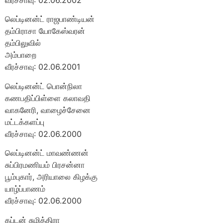
லெப்டினன்ட் ராஜபாண்டியன்
தம்பிராசா யோகேஸ்வரன்
தம்பிலுவில்
அம்பாறை
வீரச்சாவு: 02.06.2001
லெப்டினன்ட் பொன்நிலா
கணபதிப்பிள்ளை கலாவதி
வாகனேரி, வாழைச்சேனை
மட்டக்களப்பு
வீரச்சாவு: 02.06.2000
லெப்டினன்ட் மாவண்ணன்
சுப்பிரமணியம் பிரசன்னா
பூம்புகார், அரியாலை கிழக்கு
யாழ்ப்பாணம்
வீரச்சாவு: 02.06.2000
கப்டன் சுமித்திரா