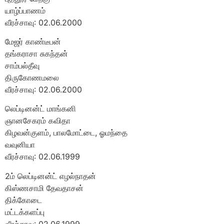
யாழ்ப்பாணம்
வீரச்சாவு: 02.06.2000
மேஜர் காண்டீபன்
தங்கராசா சுகந்தன்
சாம்பல்தீவு
திருகோணமலை
வீரச்சாவு: 02.06.2000
லெப்டினன்ட் மாங்கனி
ஞானசேகரம் கவிதா
கிழவன்குளம், பாலமோட்டை, ஓமந்தை
வவுனியா
வீரச்சாவு: 02.06.1999
2ம் லெப்டினன்ட் எழல்நாதன்
கிஸ்ணசாமி தேவதாசன்
திக்கோடை
மட்டக்களப்பு
வீரச்சாவு: 02.06.1999