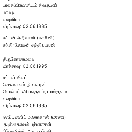
பாலசுப்பிரமணியம் சிவகுமார்
மாமடு
வவுனியா
வீரச்சாவு: 02.06.1995
கப்டன் அறிவாளி (காமினி)
சந்திரமோகன் சத்தியபவன்
–
திருகோணமலை
வீரச்சாவு: 02.06.1995
கப்டன் சிவம்
வேகாவனம் திவாகரன்
கொல்லர்புளியங்குளம், மாங்குளம்
வவுனியா
வீரச்சாவு: 02.06.1995
லெப்டினன்ட் மனோகரன் (மனோ)
குழந்தைவேல் பத்மநாதன்
3ம் குறிச்சி, ஆரையம்பதி