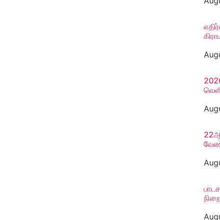
Aug
எதிர
கிரா
Aug
2020
வெளி
Aug
22ஆவ
வேண்
Aug
பாடச
நிறை
Aug