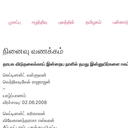
முகப்பு
ஈழத்தீவு
புலத்தில்
தமிழகம்
பன்னாட
நினைவு வணக்கம்
தாயக விடுதலைக்காய் இன்றைய நாளில் தமது இன்னுயிர்களை ஈகம் ச
லெப்டினன்ட் வள்ளுவன்
வெற்றிவடிவேல் ராஜராஜன்
–
யாழ்ப்பாணம்
வீரச்சாவு: 02.06.2008
லெப்டினன்ட் கரிகாலன்
விவேகானந்தராசா ஈஸ்வரன்
4ம் வட்டாரம், புதுக்குடியிருப்பு