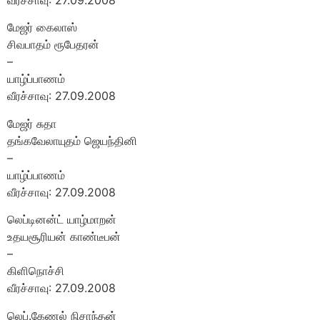
மேஜர் கைலாஸ்
சிவபாதம் ரூபேதரன்
–
யாழ்ப்பாணம்
வீரச்சாவு: 27.09.2008
மேஜர் சுதா
தங்கவேலாயுதம் ஜெயந்தினி
–
யாழ்ப்பாணம்
வீரச்சாவு: 27.09.2008
லெப்டினன்ட் யாழ்மாறன்
உதயசூரியன் காண்டீபன்
–
கிளிநொச்சி
வீரச்சாவு: 27.09.2008
லெப்.கேணல் நிசாந்தன்