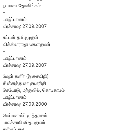
நடராசா ஜேசுலிங்கம்
–
யாழ்ப்பாணம்
வீரச்சாவு: 27.09.2007
கப்டன் தமிழமுதன்
விக்கினராஜா கௌதமன்
–
யாழ்ப்பாணம்
வீரச்சாவு: 27.09.2007
மேஜர் தளிர் (இசைவிழி)
சின்னத்துரை தயாநிதி
செம்பாடு, மந்துவில், கொடிகாமம்
யாழ்ப்பாணம்
வீரச்சாவு: 27.09.2000
லெப்டினன்ட் முத்தரசன்
பாலச்சாமி விஜயகுமார்
கள்ளப்பாடு