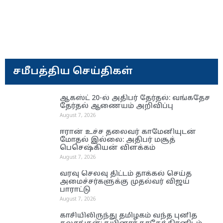
சமீபத்திய செய்திகள்
ஆகஸ்ட் 20-ல் அதிபர் தேர்தல்: வங்கதேச
தேர்தல் ஆணை​யம் அறிவிப்பு
August 7, 2026
ஈரான் உச்ச தலை​வர் காமேனியுடன்
மோதல் இல்லை: அதிபர் மசூத்
பெசெஷ்கியன் விளக்கம்
August 7, 2026
வரவு செலவு திட்டம் தாக்கல் செய்த
அமைச்சர்களுக்கு முதல்வர் விஜய்
பாராட்டு
August 7, 2026
காசியிலிருந்து தமிழகம் வந்த புனித